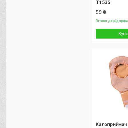
T1535
59 ₴
Готово до відправ
Купи
Калоприймач