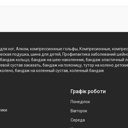
для ног, Алком, компрессионные гольфы, Компресионные, компре
еская подушка, шина для детей, Профилактика заболеваний шейно
бандаж кольцо, бандаж на шею наколенник, бандаж эластичный лок
вой сустав заказать, бандаж на поясницу, тутор на колено детск
 колено, бандаж на коленный сустав, коленный бандаж
Графік роботи
Понеділок
тики
Вівторок
Середа