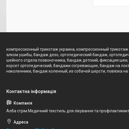
компрессионный трикотаж украина, компрессионный трикотаж 
алком ушибы, бандаж дезо, ортопедический бандаж, ортопедич
шейного отдела позвоночника, бандаж детский, фиксация шеи, 
корсет ортопедический, бандажи согревающие, бандаж на локте
наколенники, бандаж коленный, из собачей шерсти, повязка на
Алба стрім Медичний текстиль для лікування та профілактикик