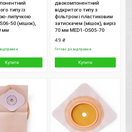
понентний
двокомпонентний
ого типу із
відкритого типу з
кою-липучкою
фільтром і пластиковим
06-50 (мішок),
затискачем (мішок), виріз
0 мм
70 мм MED1-OS05-70
49 ₴
 відправки
Готово до відправки
Купити
Купити