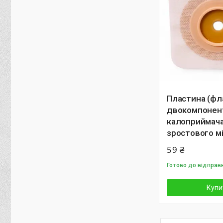
Пластина (фл
двокомпонен
калоприймача
зростового м
59 ₴
Готово до відправ
Купи