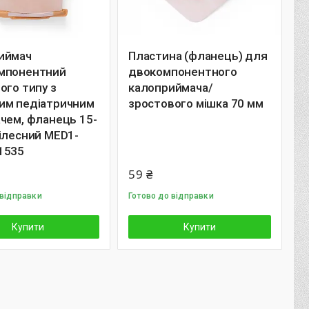
иймач
Пластина (фланець) для
мпонентний
двокомпонентного
ого типу з
калоприймача/
им педіатричним
зростового мішка 70 мм
чем, фланець 15-
ілесний MED1-
1535
59 ₴
 відправки
Готово до відправки
Купити
Купити