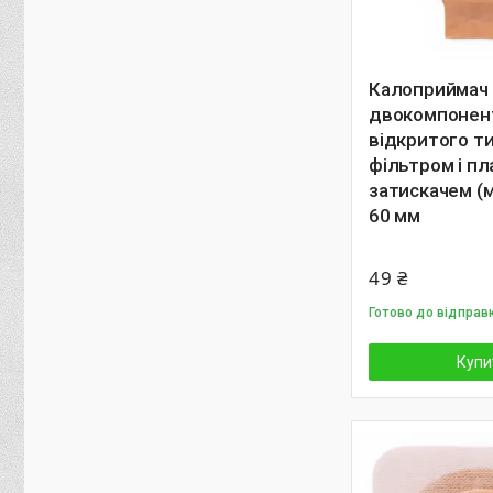
Калоприймач
двокомпонен
відкритого ти
фільтром і п
затискачем (м
60 мм
49 ₴
Готово до відправ
Купи