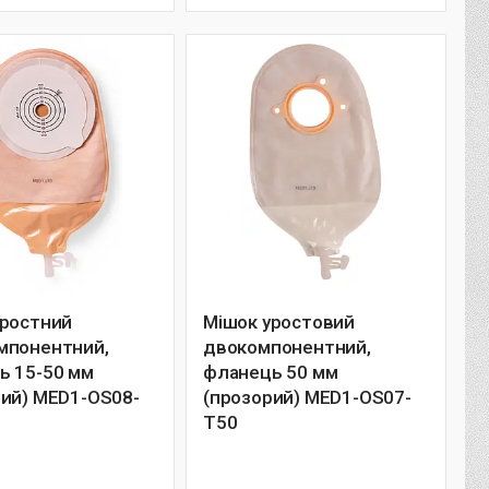
уростний
Мішок уростовий
мпонентний,
двокомпонентний,
ь 15-50 мм
фланець 50 мм
ний) MED1-OS08-
(прозорий) MED1-OS07-
T50