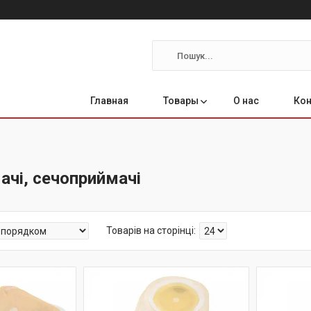
Главная
Товары
О нас
Ко
ачі, сечоприймачі