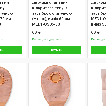
тний
двокомпонентний
двоком
ипу
відкритого типу із
відкрит
пучкою
застібкою-липучкою
застіб
 70 мм
(мішок), виріз 60 мм
MED1-OS
0
MED1-OS06-60
виріз 5
69 ₴
69 ₴
ки
Готово до відправки
Готово до
ти
Купити