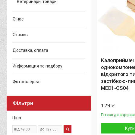
Ветеринарні товари
О нас
Отзывы
Доставка, оплата
Калоприймач
Информация по подбору
однокомпоне
відкритого ти
застібкою-ли
Фотогалерея
MED1-OS04
Фільтри
129 ₴
Готово до відправ
Ціна
Купи