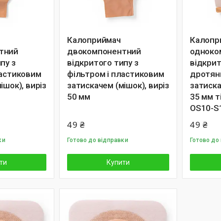
Калоприймач
Калопр
тний
двокомпонентний
одноко
пу з
відкритого типу з
відкрит
ластиковим
фільтром і пластиковим
дротян
ішок), виріз
затискачем (мішок), виріз
затиска
50 мм
35 мм т
OS10-S
49 ₴
49 ₴
ки
Готово до відправки
Готово до
ти
Купити