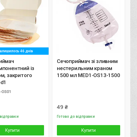
алишилось 46 днів
иймач
Сечоприймач зі зливним
мпонентний із
нестерильним краном
м, закритого
1500 мл MED1-OS13-1500
ed1
-OS01
49 ₴
 відправки
Готово до відправки
Купити
Купити