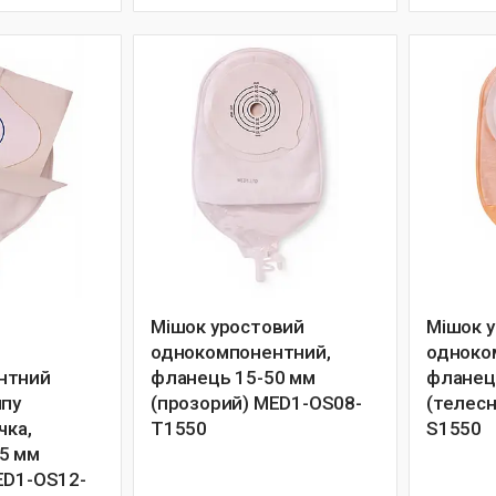
Мішок уростовий
Мішок 
однокомпонентний,
одноко
нтний
фланець 15-50 мм
фланец
ипу
(прозорий) MED1-OS08-
(телес
чка,
T1550
S1550
5 мм
ED1-OS12-