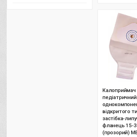
Калоприймач
педіатричний
однокомпоне
відкритого т
застібка-липу
фланець 15-3
(прозорий) M