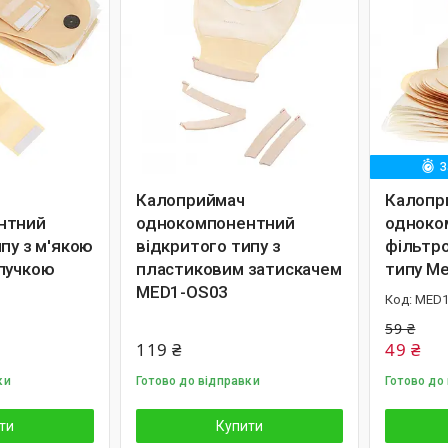
З
Калоприймач
Калопр
нтний
однокомпонентний
одноко
пу з м'якою
відкритого типу з
фільтро
пучкою
пластиковим затискачем
типу M
MED1-OS03
MED1
59 ₴
119 ₴
49 ₴
ки
Готово до відправки
Готово до
ти
Купити