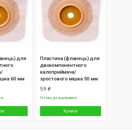
анець) для
Пластина (фланець) для
тного
двокомпонентного
/
калоприймача/
ішка 60 мм
зростового мішка 50 мм
59 ₴
ки
Готово до відправки
ти
Купити