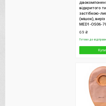
двокомпонен
відкритого т
застібкою-ли
(мішок), виріз
MED1-OS06-7
69 ₴
Готово до відправ
Купи