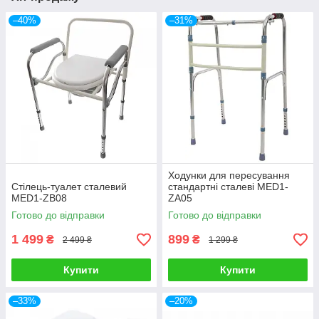
–40%
–31%
Ходунки для пересування
Стілець-туалет сталевий
стандартні сталеві MED1-
MED1-ZB08
ZA05
Готово до відправки
Готово до відправки
1 499
899
₴
₴
2 499 ₴
1 299 ₴
Купити
Купити
–33%
–20%