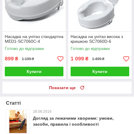
Насадка на унітаз стандартна
Насадка на унітаз висока з
MED1-SC7060C-4
кришкою SC7060D-6
Готово до відправки
Готово до відправки
899
1 099
₴
₴
1 199 ₴
1 499 ₴
Купити
Купити
Показати ще
Статті
28.08.2019
Догляд за лежачими хворими: умови,
засоби, правила і особливості