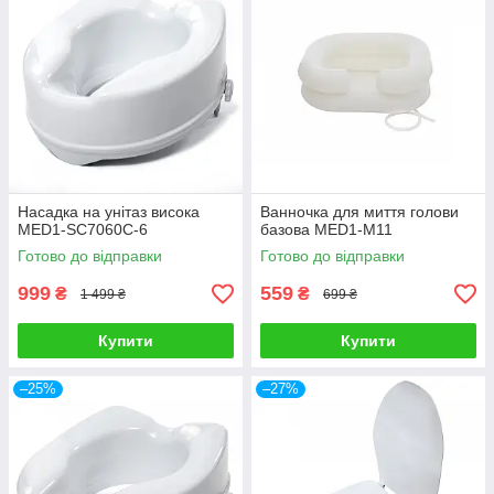
Насадка на унітаз висока
Ванночка для миття голови
MED1-SC7060C-6
базова MED1-M11
Готово до відправки
Готово до відправки
999
559
₴
₴
1 499 ₴
699 ₴
Купити
Купити
–25%
–27%