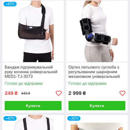
–45%
Бандаж підтримувальний
Ортез ліктьового суглоба з
руку косинка універсальний
регульованим шарнірним
MED1-TJ-3073
механізмом універсальний
MED1-TJ-301
Готово до відправки
Готово до відправки
249
2 999
₴
₴
449 ₴
Купити
Купити
–40%
–36%