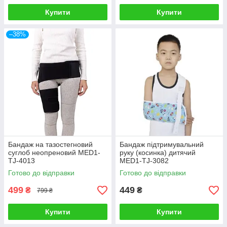
Купити
Купити
–38%
Бандаж на тазостегновий
Бандаж підтримувальний
суглоб неопреновий MED1-
руку (косинка) дитячий
TJ-4013
MED1-TJ-3082
Готово до відправки
Готово до відправки
499
449
₴
₴
799 ₴
Купити
Купити