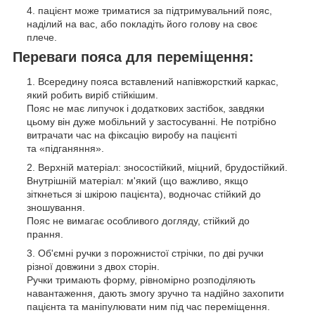
пацієнт може триматися за підтримувальний пояс,
наділий на вас, або покладіть його голову на своє
плече.
Переваги пояса для переміщення:
Всередину пояса вставлений напівжорсткий каркас,
який робить виріб стійкішим.
Пояс не має липучок і додаткових застібок, завдяки
цьому він дуже мобільний у застосуванні. Не потрібно
витрачати час на фіксацію виробу на пацієнті
та «підганяння».
Верхній матеріал: зносостійкий, міцний, брудостійкий.
Внутрішній матеріал: м'який (що важливо, якщо
зіткнеться зі шкірою пацієнта), водночас стійкий до
зношування.
Пояс не вимагає особливого догляду, стійкий до
прання.
Об'ємні ручки з порожнистої стрічки, по дві ручки
різної довжини з двох сторін.
Ручки тримають форму, рівномірно розподіляють
навантаження, дають змогу зручно та надійно захопити
пацієнта та маніпулювати ним під час переміщення.