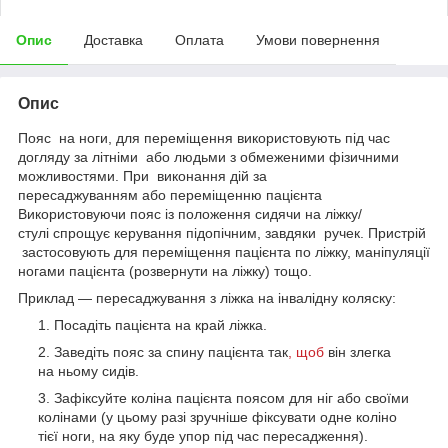
Опис
Доставка
Оплата
Умови повернення
Опис
Пояс на ноги, для переміщення використовують під час
догляду за літніми або людьми з обмеженими фізичними
можливостями. При виконання дій за
пересаджуванням або переміщенню пацієнта
Використовуючи пояс із положення сидячи на ліжку/
стулі спрощує керування підопічним, завдяки ручек. Пристрій
застосовують для переміщення пацієнта по ліжку, маніпуляції
ногами пацієнта (розвернути на ліжку) тощо.
Приклад — пересаджування з ліжка на інвалідну коляску:
Посадіть пацієнта на край ліжка.
Заведіть пояс за спину пацієнта так
, щоб
він злегка
на ньому сидів.
Зафіксуйте коліна пацієнта поясом для ніг або своїми
колінами (у цьому разі зручніше фіксувати одне коліно
тієї ноги, на яку буде упор під час пересадження).