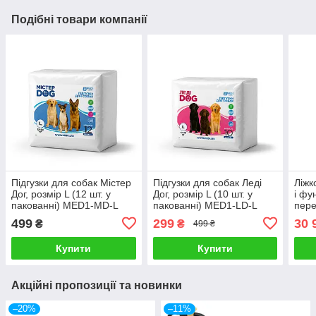
Подібні товари компанії
Підгузки для собак Містер
Підгузки для собак Леді
Ліжк
Дог, розмір L (12 шт. у
Дог, розмір L (10 шт. у
і фу
пакованні) MED1-MD-L
пакованні) MED1-LD-L
пере
499
299
30 
₴
₴
499 ₴
Купити
Купити
Акційні пропозиції та новинки
–20%
–11%