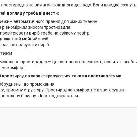
простирадло не вимагає складного догляду. Вони швидко сохнуть
ей догляду треба віднести:
режим автоматичного прання для різних тканин.
а рівномірним зносом простирадла.
провітрювати виріб треба на свіжому повітрі.
делікатний мийний засіб.
разі не прасувати виріб.
тики
окальне простирадло — це постільна належність, пошита з особлив
нтує комфорт.
 простирадла характеризуються такими властивостями:
забруднень і до промокання.
у, приємну структуру. Простирадло комфортне в застосуванні.
постільну білизну. Легко відпирається.