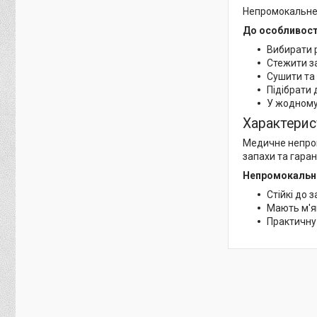
Непромокальне 
До особливост
Вибирати 
Стежити з
Сушити та 
Підібрати 
У жодному 
Характерис
Медичне непром
запахи та гара
Непромокальні
Стійкі до 
Мають м'як
Практичну 