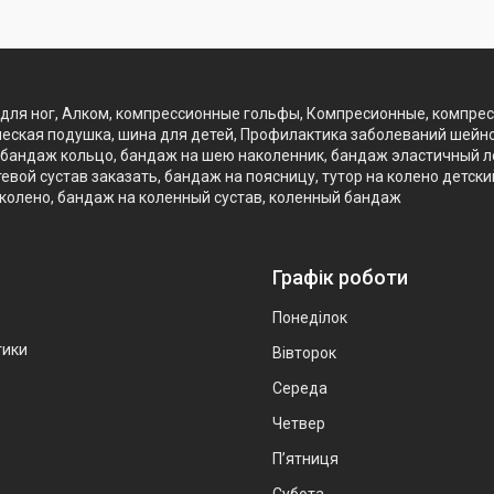
для ног, Алком, компрессионные гольфы, Компресионные, компре
еская подушка, шина для детей, Профилактика заболеваний шейно
бандаж кольцо, бандаж на шею наколенник, бандаж эластичный лок
вой сустав заказать, бандаж на поясницу, тутор на колено детск
 колено, бандаж на коленный сустав, коленный бандаж
Графік роботи
Понеділок
тики
Вівторок
Середа
Четвер
Пʼятниця
Субота