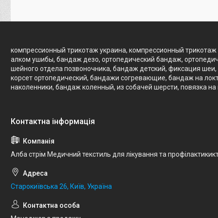
компрессионный трикотаж украина, компрессионный трикотаж 
алком ушибы, бандаж дезо, ортопедический бандаж, ортопедич
шейного отдела позвоночника, бандаж детский, фиксация шеи, 
корсет ортопедический, бандажи согревающие, бандаж на локте
наколенники, бандаж коленный, из собачей шерсти, повязка на
Алба стрім Медичний текстиль для лікування та профілактикик
Старокиївська 26, Київ, Україна