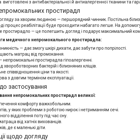
 виготовлені з антибактеріальної й антиалергенної тканини та гар
непромокальних простирадл
 догляду за хворим людиною — першорядний чинник. Постільна білиз
ді процес реабілітації буде проходити набагато легше. На допомо
 простирадло — це полегшить догляд і подарує максимальний ко
аги медичного непромокального простирадла:
никність — дає змогу шкірі дихати, дає забути про попрілості.
щають матрац від промокання.
— непромокальні простирадла гіпоалергенні.
д хвороботворних бактерій і білизняних кліщів.
не співвідношення ціни та якості.
ва з довгим терміном експлуатації.
до застосування
вання непромокальних простирадл великої:
печення комфорту важкобольним.
тів, у яких проблеми з роботою нирок і нетриманням сечі.
ьного відділення поту під час сну.
матраца від хатніх вихованців.
ів, де є маленькі діти.
ії щодо догляду