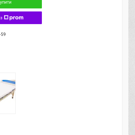
упити
 з
-59