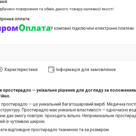
едбачено повернення та обмін даного товару належної якості
У компанії підключені електронні платежі
Характеристики
Інформація для замовлення
 простирадло — унікальне рішення для догляду за положенням 
ійно.
простирадло — це унікальний багатошаровий виріб. Медична постіл
структуру. Простирадло має унікальні властивості — одночасно во
ини дає змогу повітрю проходить вільно. Непромокальне простир
ей із чутливою шкірою.
ати відповідне простирадло тканиною та за розміром.