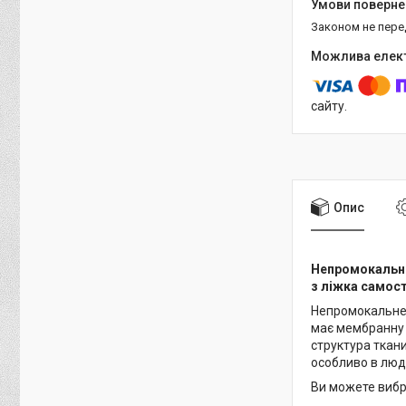
Законом не пер
сайту.
Опис
Непромокальне
з ліжка самост
Непромокальне 
має мембранну 
структура ткан
особливо в люд
Ви можете вибр