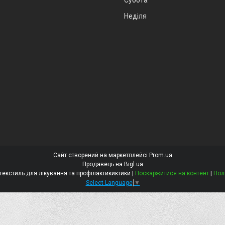
Неділя
Сайт створений на маркетплейсі
Prom.ua
Продавець на Bigl.ua
Алба стрім Медичний текстиль для лікування та профілактикиктики |
Поскаржитися на контент
|
Пол
Select Language
▼