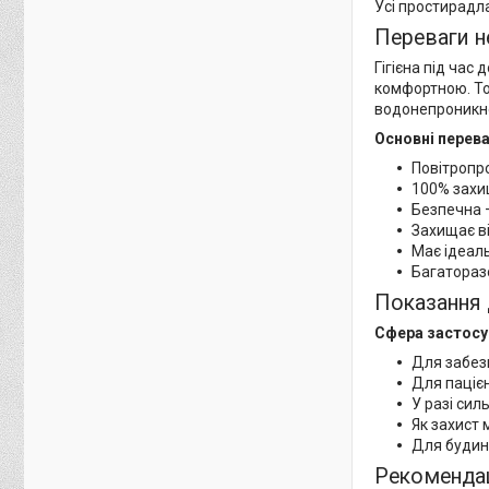
Усі простирадла
Переваги 
Гігієна під час
комфортною. То
водонепроникне
Основні перев
Повітропро
100% захи
Безпечна 
Захищає ві
Має ідеаль
Багаторазо
Показання 
Сфера застосу
Для забез
Для пацієн
У разі сил
Як захист 
Для будинк
Рекомендац