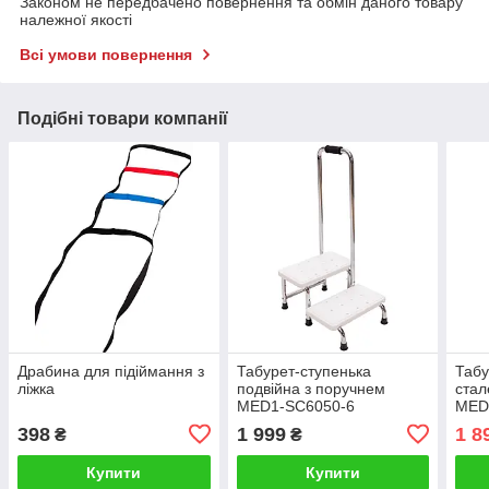
Законом не передбачено повернення та обмін даного товару
належної якості
Всі умови повернення
Подібні товари компанії
Драбина для підіймання з
Табурет-ступенька
Табу
ліжка
подвійна з поручнем
стал
MED1-SC6050-6
MED
398
1 999
1 8
₴
₴
Купити
Купити