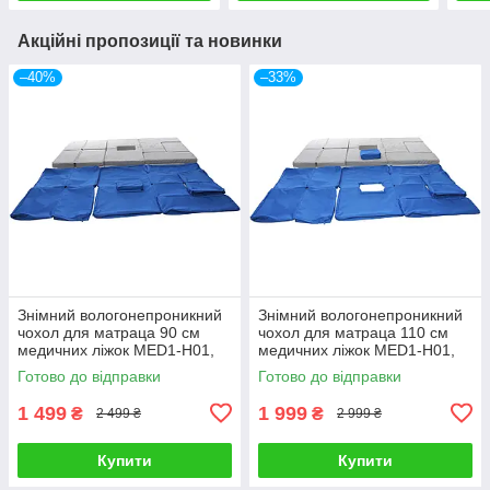
Акційні пропозиції та новинки
–40%
–33%
Знімний вологонепроникний
Знімний вологонепроникний
чохол для матраца 90 см
чохол для матраца 110 см
медичних ліжок MED1-Н01,
медичних ліжок MED1-Н01,
MED1-Н03 (8 см)
MED1-Н03 (8 см)
Готово до відправки
Готово до відправки
1 499
1 999
₴
₴
2 499 ₴
2 999 ₴
Купити
Купити