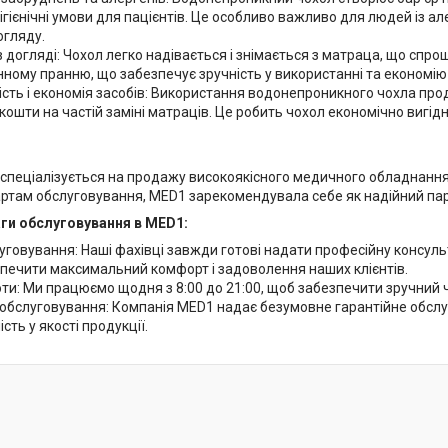
гієнічні умови для пацієнтів. Це особливо важливо для людей із ал
огляду.
огляді: Чохол легко надівається і знімається з матраца, що спрощ
ному пранню, що забезпечує зручність у використанні та економію
ть і економія засобів: Використання водонепроникного чохла прод
ошти на частій заміні матраців. Це робить чохол економічно вигі
спеціалізується на продажу високоякісного медичного обладнання 
ртам обслуговування, MED1 зарекомендувала себе як надійний парт
аги обслуговування в MED1:
говування: Наші фахівці завжди готові надати професійну консульт
печити максимальний комфорт і задоволення наших клієнтів.
и: Ми працюємо щодня з 8:00 до 21:00, щоб забезпечити зручний 
бслуговування: Компанія MED1 надає безумовне гарантійне обслуг
ість у якості продукції.