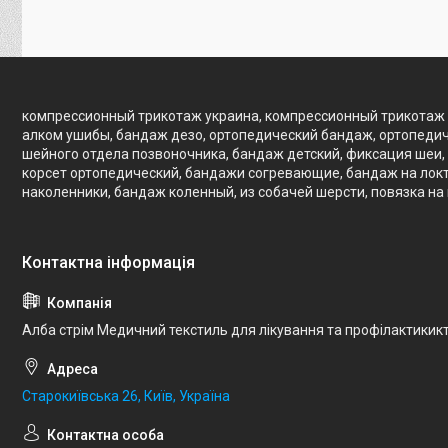
компрессионный трикотаж украина, компрессионный трикотаж 
алком ушибы, бандаж дезо, ортопедический бандаж, ортопедич
шейного отдела позвоночника, бандаж детский, фиксация шеи, 
корсет ортопедический, бандажи согревающие, бандаж на локте
наколенники, бандаж коленный, из собачей шерсти, повязка на
Алба стрім Медичний текстиль для лікування та профілактикик
Старокиївська 26, Київ, Україна