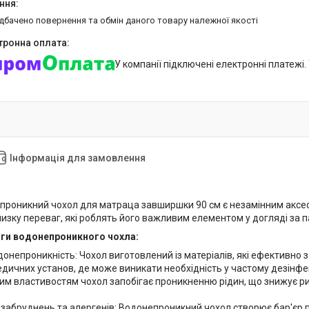
едбачено повернення та обмін даного товару належної якості
У компанії підключені електронні платежі
Інформація для замовлення
проникний чохол для матраца завширшки 90 см є незамінним аксес
изку переваг, які роблять його важливим елементом у догляді за п
аги водонепроникного чохла:
непроникність: Чохол виготовлений із матеріалів, які ефективно 
ичних установ, де може виникати необхідність у частому дезінфекці
м властивостям чохол запобігає проникненню рідин, що знижує риз
абруднень та алергенів: Водонепроникний чохол створює бар'єр про