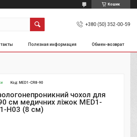
Кошик
+380 (50) 352-00-59
нтакты
Полезная информация
Обмен-возврат
ки
Код:
MED1-СR8-90
вологонепроникний чохол для
90 см медичних ліжок MED1-
1-Н03 (8 см)