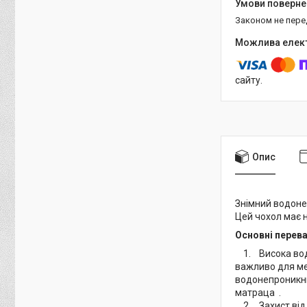
Законом не пер
сайту.
Опис
Знімний водоне
Цей чохол має н
Основні перев
1. Висока водо
важливо для мед
водонепроникни
матраца .
2. Захист від з