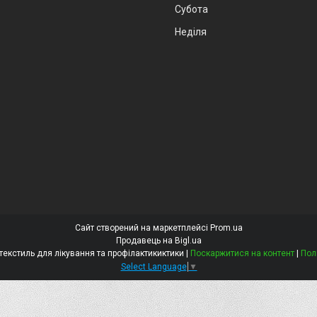
Субота
Неділя
Сайт створений на маркетплейсі
Prom.ua
Продавець на Bigl.ua
Алба стрім Медичний текстиль для лікування та профілактикиктики |
Поскаржитися на контент
|
Пол
Select Language
▼