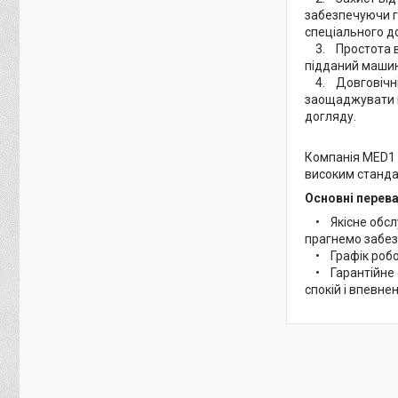
забезпечуючи гі
спеціального д
3. Простота в д
підданий машин
4. Довговічніс
заощаджувати к
догляду.
Компанія MED1 
високим станда
Основні перев
• Якісне обслу
прагнемо забез
• Графік робот
• Гарантійне о
спокій і впевнен