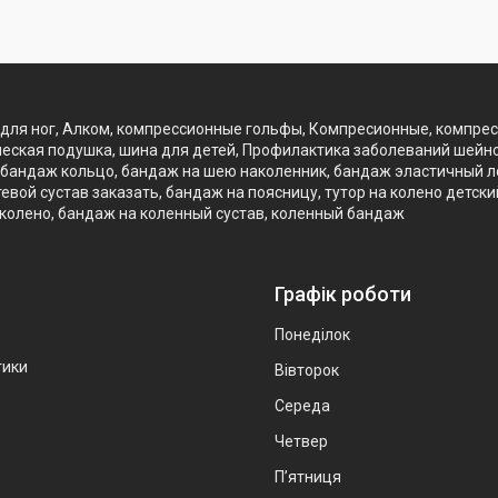
для ног, Алком, компрессионные гольфы, Компресионные, компре
еская подушка, шина для детей, Профилактика заболеваний шейно
бандаж кольцо, бандаж на шею наколенник, бандаж эластичный лок
вой сустав заказать, бандаж на поясницу, тутор на колено детск
 колено, бандаж на коленный сустав, коленный бандаж
Графік роботи
Понеділок
тики
Вівторок
Середа
Четвер
Пʼятниця