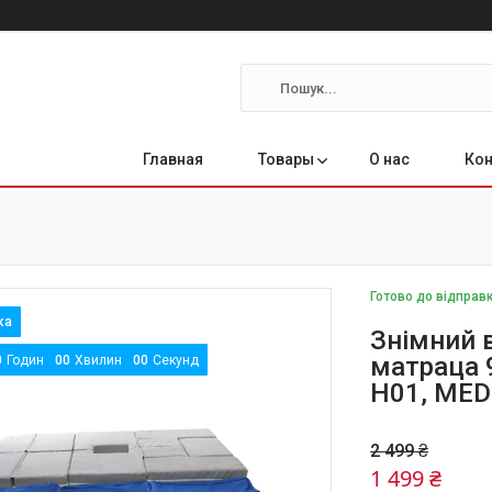
Главная
Товары
О нас
Ко
Готово до відправ
Знімний 
матраца 
0
Годин
0
0
Хвилин
0
0
Секунд
Н01, MED
2 499 ₴
1 499 ₴