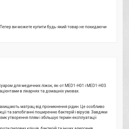
. Тепер ви можете купити будь-який товар не покидаючи
уаром для медичних ліжок, як-от MED1-Н01 і MED1-Н03.
ацієнтами в лікарнях та домашніх умовах.
захищають матрац від проникнення рідин. Це особливо
ї та запобіганні поширенню бактерій і вірусів. Завдяки
ик утворення плям і збільшує термін експлуатації
ти пилових кліщів, бактерій та інших алергенів,