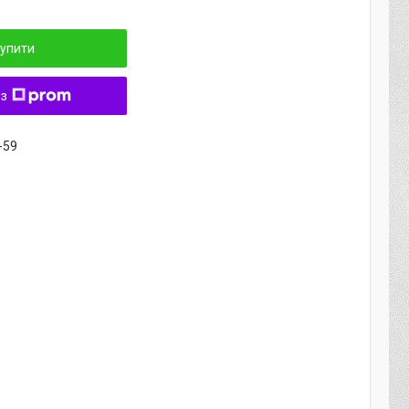
упити
 з
-59