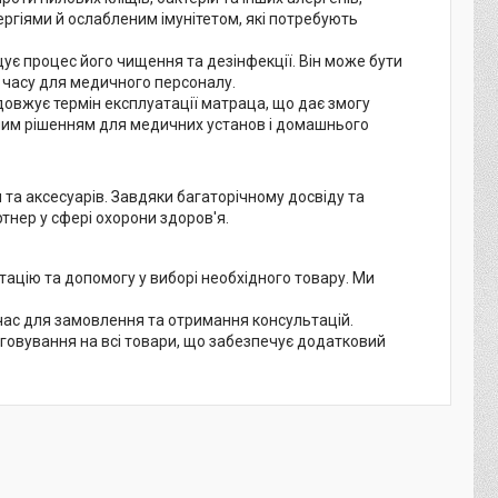
ергіями й ослабленим імунітетом, які потребують
ує процес його чищення та дезінфекції. Він може бути
 часу для медичного персоналу.
овжує термін експлуатації матраца, що дає змогу
дним рішенням для медичних установ і домашнього
та аксесуарів. Завдяки багаторічному досвіду та
нер у сфері охорони здоров'я.
ацію та допомогу у виборі необхідного товару. Ми
час для замовлення та отримання консультацій.
овування на всі товари, що забезпечує додатковий