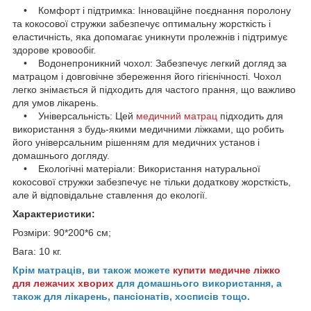
• Комфорт і підтримка: Інноваційне поєднання поролону
та кокосової стружки забезпечує оптимальну жорсткість і
еластичність, яка допомагає уникнути пролежнів і підтримує
здорове кровообіг.
• Водонепроникний чохол: Забезпечує легкий догляд за
матрацом і довговічне збереження його гігієнічності. Чохол
легко знімається й підходить для частого прання, що важливо
для умов лікарень.
• Універсальність: Цей
медичний матрац
підходить для
використання з будь-якими медичними ліжками, що робить
його універсальним рішенням для медичних установ і
домашнього догляду.
• Екологічні матеріали: Використання натуральної
кокосової стружки забезпечує не тільки додаткову жорсткість,
але й відповідальне ставлення до екології.
Характеристики:
Розміри: 90*200*6 см;
Вага: 10 кг.
Крім матраців, ви також можете
купити медичне ліжко
для лежачих хворих
для домашнього використання, а
також для лікарень, пансіонатів, хосписів тощо.