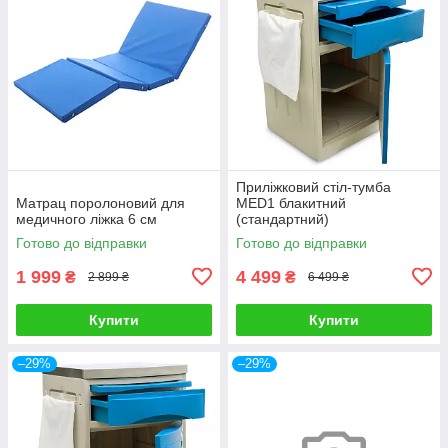
Приліжковий стіл-тумба
Матрац поролоновий для
MED1 блакитний
медичного ліжка 6 см
(стандартний)
Готово до відправки
Готово до відправки
1 999
4 499
₴
₴
2 899 ₴
6 499 ₴
Купити
Купити
–29%
–29%