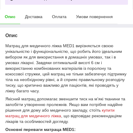
Опис
Доставка
Оплата
Умови повернення
Опис
Матрац для медичного ліжка MED1 вирізняється своєю
унікальністю і функціональністю, що робить його ідеальним
вибором як для використання в домашніх умовах, так і в
умовах лікарні. Завдяки оптимальній висоті 6 см і
використанню комбінованих матеріалів із поролону та
кокосової стружки, цей матрац не тільки забезпечує підтримку
тіла на необхідному рівні, а й сприяє правильному розподілу
тиску, що критично важливо для пацієнтів, які проводять у
ліжку багато часу.
Якісний матрац допомагає зменшити тиск на м'які тканини та
запобігти утворенню пролежнів. Якщо вам потрібне надійне
рішення для дому або медичного закладу, стоїть
купити
матрац для медичного ліжка
, що відповідає рекомендаціям
лікарів та особливостей догляду.
Основні переваги матраца MED1: