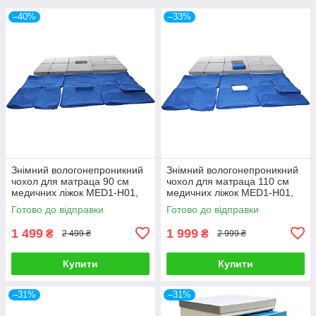
–40%
–33%
Знімний вологонепроникний
Знімний вологонепроникний
чохол для матраца 90 см
чохол для матраца 110 см
медичних ліжок MED1-Н01,
медичних ліжок MED1-Н01,
MED1-Н03 (8 см)
MED1-Н03 (8 см)
Готово до відправки
Готово до відправки
1 499
1 999
₴
₴
2 499 ₴
2 999 ₴
Купити
Купити
–31%
–31%