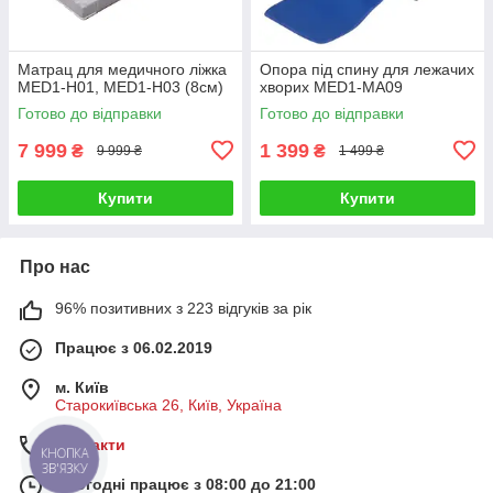
Матрац для медичного ліжка
Опора під спину для лежачих
MED1-Н01, MED1-Н03 (8см)
хворих MED1-MA09
Готово до відправки
Готово до відправки
7 999
1 399
₴
₴
9 999 ₴
1 499 ₴
Купити
Купити
Про нас
96% позитивних з 223 відгуків за рік
Працює з 06.02.2019
м. Київ
Старокиївська 26, Київ, Україна
Контакти
КНОПКА
ЗВ'ЯЗКУ
Сьогодні працює з 08:00 до 21:00