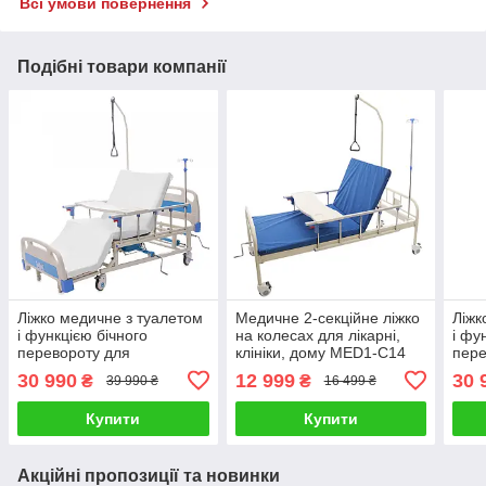
Всі умови повернення
Подібні товари компанії
Ліжко медичне з туалетом
Медичне 2-секційне ліжко
Ліжк
і функцією бічного
на колесах для лікарні,
і фу
перевороту для
клініки, дому MED1-C14
пере
важкобольних
важк
30 990
12 999
30 
₴
₴
39 990 ₴
16 499 ₴
(відеообзор)
(від
Купити
Купити
Акційні пропозиції та новинки