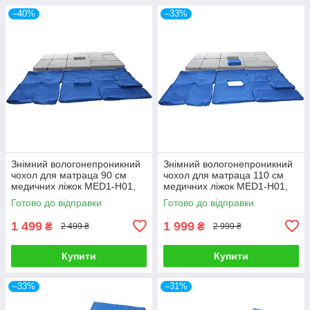
–40%
–33%
Знімний вологонепроникний
Знімний вологонепроникний
чохол для матраца 90 см
чохол для матраца 110 см
медичних ліжок MED1-Н01,
медичних ліжок MED1-Н01,
MED1-Н03 (8 см)
MED1-Н03 (8 см)
Готово до відправки
Готово до відправки
1 499
1 999
₴
₴
2 499 ₴
2 999 ₴
Купити
Купити
–33%
–31%