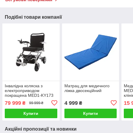
Подібні товари компанії
Інвалідна коляска з
Матрац для медичного
Меди
електроприводом
ліжка двосекційний
MED1
покращена MED1-KY173
кліні
Функ
79 999
4 999
15 
₴
₴
99 999 ₴
інвал
Купити
Купити
Акційні пропозиції та новинки