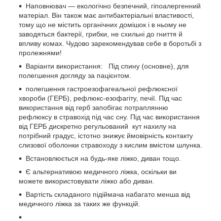
Наповнювач — екологічно безпечний, гіпоалергенний
матеріал. Він також має антибактеріальні властивості,
тому що не містить органічних домішок і в ньому не
заводяться бактерії, грибки, не схильні до гниття й
впливу комах. Чудово зарекомендував себе в боротьбі з
пролежнями!
Варіанти використання: Під спину (основне), для
полегшення догляду за пацієнтом.
полегшення гастроезофагеальної рефлюксної
хвороби (ГЕРБ), рефлюкс-езофагіту, печії. Під час
використання від герб запобігає потраплянню
рефлюксу в стравохід під час сну. Під час використання
від ГЕРБ дискретно регульований кут нахилу на
потрібний градус, істотно знижує ймовірність контакту
слизової оболонки стравоходу з кислим вмістом шлунка.
Встановлюється на будь-яке ліжко, диван тощо.
Є альтернативою медичного ліжка, оскільки ви
можете використовувати ліжко або диван.
Вартість складаного підіймача набагато менша від
медичного ліжка за таких же функцій.