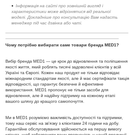
Інформація на сайті про зовнішній вигляд і
характеристики може відрізнятися від реальної
моделі. Докладніше про консультацію Вам надасть
менеджер під час дзвінка або чаті
.
___________________________________________________
_______________________________________________
Чому потрібно вибирати саме товари бренда
MED1?
Вибір бренда MED1 — це крок до відновлення та поліпшення
якості життя, який роблять тисячі задоволені клієнтів у всій
Україні та Європі. Кожен наш продукт не тільки відповідає
міжнародним стандартам якості, але й має сертифікати такція
відповідності, що гарантує безпечне й ефективне
використання. MED1 пропонує не тільки засоби для
відновлення, але й надійну підтримку на кожному етапі
вашого шляху до кращого самопочуття.
Ми в MED1 розуміємо важливість доступності та підтримки,
тому наш сервіс на зв'язку з клієнтами 24 години на добу.
Гарантійне обслуговування здійснюється на першу вимогу
клієнта, щоб забезпечити вашу впевненість у нашій продукції