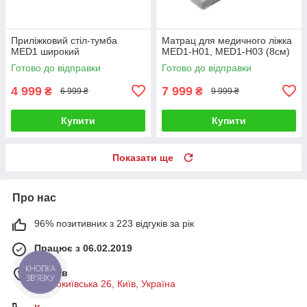
Приліжковий стіл-тумба
Матрац для медичного ліжка
MED1 широкий
MED1-Н01, MED1-Н03 (8см)
Готово до відправки
Готово до відправки
4 999
7 999
₴
₴
6 999 ₴
9 999 ₴
Купити
Купити
Показати ще
Про нас
96% позитивних з 223 відгуків за рік
Працює з 06.02.2019
КНОПКА
м. Київ
ЗВ'ЯЗКУ
Старокиївська 26, Київ, Україна