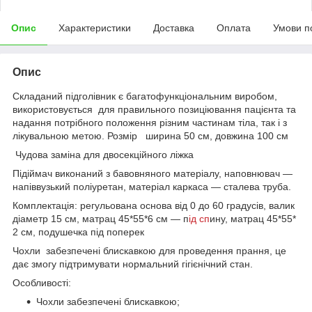
Опис
Характеристики
Доставка
Оплата
Умови п
Опис
Складаний підголівник є багатофункціональним виробом,
використовується для правильного позиціювання пацієнта та
надання потрібного положення різним частинам тіла, так і з
лікувальною метою. Розмір ширина 50 см, довжина 100 см
Чудова заміна для двосекційного ліжка
Підіймач виконаний з бавовняного матеріалу, наповнювач —
напіввузький поліуретан, матеріал каркаса — сталева труба.
Комплектація: регульована основа від 0 до 60 градусів, валик
діаметр 15 см, матрац 45*55*6 см — п
ід сп
ину, матрац 45*55*
2 см, подушечка під поперек
Чохли забезпечені блискавкою для проведення прання, це
дає змогу підтримувати нормальний гігієнічний стан.
Особливості:
Чохли забезпечені блискавкою;