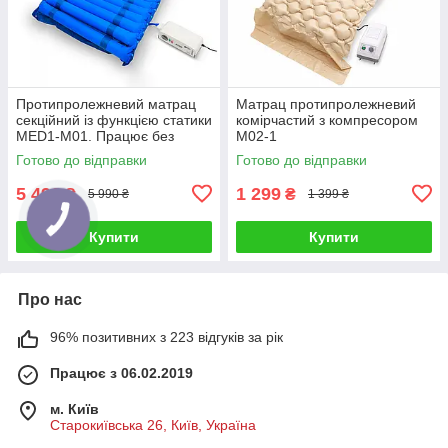
Протипролежневий матрац
Матрац протипролежневий
секційний із функцією статики
комірчастий з компресором
MED1-M01. Працює без
М02-1
світла
Готово до відправки
Готово до відправки
5 490
1 299
₴
₴
5 990 ₴
1 399 ₴
Купити
Купити
Про нас
96% позитивних з 223 відгуків за рік
Працює з 06.02.2019
м. Київ
Старокиївська 26, Київ, Україна