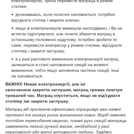
електроенергію, треба перевести матраца в режим
статики;
дочекавшись, коли полотно наповниться, потрібно
від'єднати стопер і закрити клапан;
якщо ж електроенергію вимкнули несподівано, і Ви не
встигли підготуватися, але хочете зберегти матрац в
останньому положенні надутому, потрібно зробити те
саме, перевести компресор у режим статики, від'єднати
стоппер і закрити заглушку;
в у разі раптового вимкнення електроенергії матрац
залишиться в стані наповнення секцій на момент
вимкнення, тобто якщо заповнена частина секцій, інші
не наповняться.
ВАЖНО! Немає електроенергії
, але ін
і
своєчасно
м
закриті
и
заглушки, матрац тримає повітря
тривалий час. Матрац спуститься, якщо не від'єднати
стоппер і
не закрити заглушку.
Матрац від пролежнів ефективно опрацьовує вже наявні
пролежні та знижує ризик виникнення нових. Виріб замінює
постійне перекидання хворого, плавні рухи секцій матраца
замінюють легкий ручний масаж, необхідний у разі
нерухомості або малої активності людини. Завдяки