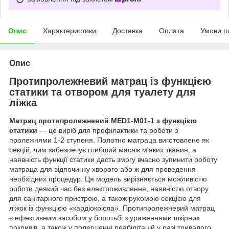
Опис
Характеристики
Доставка
Оплата
Умови п
Опис
Протипролежневий матрац із функцією
статики та отвором для туалету для
ліжка
Матрац протипролежневий MED1-M
01-1 з функцією
статики
— це виріб для профілактики та роботи з
пролежнями 1-2 ступеня. Полотно матраца виготовлене як
секцій, чим забезпечує глибший масаж м'яких тканин, а
наявність функції статики дасть змогу вчасно зупинити роботу
матраца для відпочинку хворого або ж для проведення
необхідних процедур. Ця модель вирізняється можливістю
роботи деякий час без електроживлення, наявністю отвору
для санітарного пристрою, а також рухомою секцією для
ліжок із функцією «кардіокрісла». Протипролежневий матрац
є ефективним засобом у боротьбі з ураженнями шкірних
покривів, а також у полегшенні реабілітацій у разі тривалого