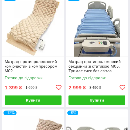
Матрац протипролежневий
Матрац протипролежневий
комірчастий з компресором
секційний зі статикою М05.
М02
Тримає тиск без світла
Готово до відправки
Готово до відправки
1 399
2 999
₴
₴
1 690 ₴
3 490 ₴
Купити
Купити
–12%
–9%