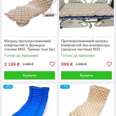
Матрац протипролежневий
Протипролежневий матрац
комірчастий із функцією
комірчастий без компресора
статики М03. Тримає тиск без
(запасна частина) M23
світла
Готово до відправки
Готово до відправки
2 199
999
₴
₴
2 499 ₴
1 099 ₴
Купити
Купити
–8%
–7%