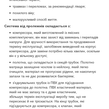
травмах і переломах, за рекомендації лікаря;
похилого віку;
малорухливий спосіб життя.
Система від пролежнів складається з:
компресора, який виготовлений із якісних
комплектуючих, він має захист від замикань і перепадів
напруги. Для зручності використання та продовження
терміну експлуатації, запобіжник виведений на корпус
компресора, для заміни потрібно кілька хвилин, оскільки
він є у вільному доступі;
полотна, що складається із секцій-трубок. Полотно
матраца захищене чохлом із нейлону, який легко
очищати, матеріал не пропускає рідини, не накопичує
запахи та не дає розвиватися бактеріям;
з'єднувальних трубок із ПВХ для під'єднання
компресора до полотна. ПВХ еластичний матеріал,
який не має запаху та є дуже еластичним,
збільшує термін експлуатації виробу тим, що не
пересихає й не тріскається. На кінці трубок, які
під'єднуються до компресора, є клапан, який