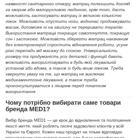
наявності санітарного отвору, матрац полегшить догляд
за хворим або малорухливою людиною, крім того, дасть
можливість застосувати матрац із великою кількістю
ліжок. Можливість опустити ноги, водночас продовжувати
масаж, допоможе ні на хвилину не переривати терапію.
Використання матраца покращує самопочуття, покращує
сон і заспокоює. Можливість зберегти матрац накачаним
без електроенергії спростить відновлення роботи, усуне
різкі перепади від масажу до спокою. Універсальність
розміру та продуманість усіх деталей і функцій дають
можливість використовувати в будь-якій лікувальній
установі або вдома, а також із будь-яким ліжком. Треба
звернути увагу на те, що матрац не виключає
медикаментозне лікування, а також треба
проконсультуватися з лікарем перед початком
використання.
Чому потрібно вибирати саме товари
бренда
MED1?
Вибір бренда MED1 — це крок до відновлення та поліпшення
якості життя, який роблять тисячі задоволені клієнтів у всій
Україні та Європі. Кожен наш продукт не тільки відповідає
міжнародним стандартам якості, але й має сертифікати та