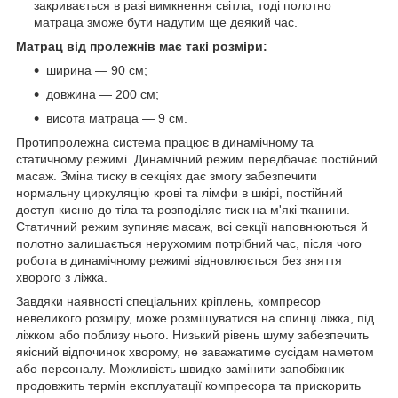
закривається в разі вимкнення світла, тоді полотно
матраца зможе бути надутим ще деякий час.
Матрац від пролежнів має такі розміри:
ширина — 90 см;
довжина — 200 см;
висота матраца — 9 см.
Протипролежна система працює в динамічному та
статичному режимі. Динамічний режим передбачає постійний
масаж. Зміна тиску в секціях дає змогу забезпечити
нормальну циркуляцію крові та лімфи в шкірі, постійний
доступ кисню до тіла та розподіляє тиск на м'які тканини.
Статичний режим зупиняє масаж, всі секції наповнюються й
полотно залишається нерухомим потрібний час, після чого
робота в динамічному режимі відновлюється без зняття
хворого з ліжка.
Завдяки наявності спеціальних кріплень, компресор
невеликого розміру, може розміщуватися на спинці ліжка, під
ліжком або поблизу нього. Низький рівень шуму забезпечить
якісний відпочинок хворому, не заважатиме сусідам наметом
або персоналу. Можливість швидко замінити запобіжник
продовжить термін експлуатації компресора та прискорить