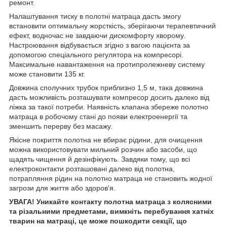
ремонт.
Налаштування тиску в полотні матраца дасть змогу
встановити оптимальну жорсткість, зберігаючи терапевтичний
ефект, водночас не завдаючи дискомфорту хворому.
Настроювання відбувається згідно з вагою пацієнта за
допомогою спеціального регулятора на компресорі.
Максимальне навантаження на протипролежневу систему
може становити 135 кг.
Довжина сполучних трубок приблизно 1,5 м, така довжина
дасть можливість розташувати компресор досить далеко від
ліжка за такої потреби. Наявність клапана збереже полотно
матраца в робочому стані до появи електроенергії та
зменшить перерву без масажу.
Якісне покриття полотна не вбирає рідини, для очищення
можна використовувати мильний розчин або засоби, що
щадять чищення й дезінфікують. Завдяки тому, що всі
електроконтакти розташовані далеко від полотна,
потрапляння рідин на полотно матраца не становить жодної
загрози для життя або здоров'я.
УВАГА! Уникайте контакту полотна матраца з колясними
та різальними предметами, вимкніть перебування хатніх
тварин на матраці, це може пошкодити секції, що