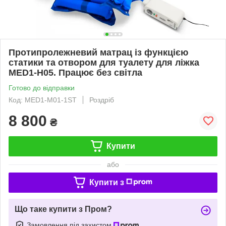
Протипролежневий матрац із функцією
статики та отвором для туалету для ліжка
MED1-H05. Працює без світла
Готово до відправки
Код: MED1-M01-1ST
Роздріб
8 800
₴
Купити
або
Купити з
Що таке купити з Пром?
Замовлення під захистом