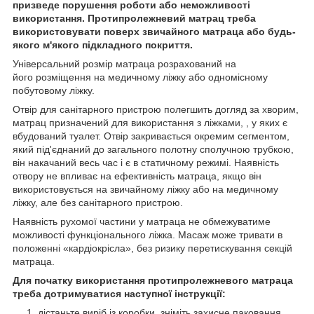
призведе порушення роботи або неможливості
використання. Протипролежневий матрац треба
використовувати поверх звичайного матраца або будь-
якого м'якого підкладного покриття.
Універсальний розмір матраца розрахований на
його розміщення на медичному ліжку або одномісному
побутовому ліжку.
Отвір для санітарного пристрою полегшить догляд за хворим,
матрац призначений для використання з ліжками, , у яких є
вбудований туалет. Отвір закривається окремим сегментом,
який під'єднаний до загального полотну сполучною трубкою,
він накачаний весь час і є в статичному режимі. Наявність
отвору не впливає на ефективність матраца, якщо він
використовується на звичайному ліжку або на медичному
ліжку, але без санітарного пристрою.
Наявність рухомої частини у матраца не обмежуватиме
можливості функціонального ліжка. Масаж може тривати в
положенні «кардіокрісла», без ризику перетискування секцій
матраца.
Для початку використання протипролежневого матраца
треба дотримуватися наступної інструкції:
дістаньте виріб із коробки, зніміть захисне паковання,