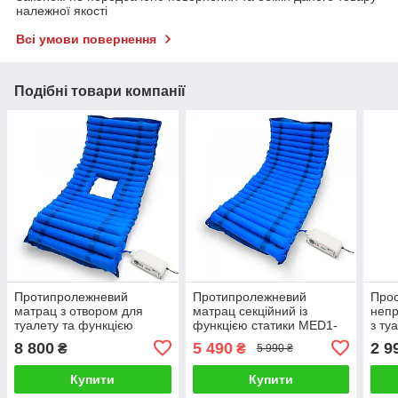
належної якості
Всі умови повернення
Подібні товари компанії
Протипролежневий
Протипролежневий
Про
матрац з отвором для
матрац секційний із
непр
туалету та функцією
функцією статики MED1-
з ту
статики MED1-M01.
M01. Працює без світла
H05
8 800
5 490
2 9
₴
₴
5 990 ₴
Працює без світла
Купити
Купити