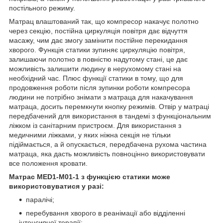
постільного режиму.
Матрац влаштований так, що компресор накачує полотно
через секцію, постійна циркуляція повітря дає відчуття
масажу, чим дає змогу замінити постійне перекидання
хворого. Функція статики зупиняє циркуляцію повітря,
залишаючи полотно в повністю надутому стані, це дає
можливість залишити людину в нерухомому стані на
необхідний час. Плюс функції статики в тому, що для
продовження роботи після зупинки роботи компресора
людини не потрібно знімати з матраца для накачування
матраца, досить перемкнути кнопку режимів. Отвір у матраці
передбачений для використання в тандемі з функціональним
ліжком із санітарним пристроєм. Для використання з
медичними ліжками, у яких ніжна секція не тільки
підіймається, а й опускається, передбачена рухома частина
матраца, яка дасть можливість повноцінно використовувати
все положення кровати.
Матрас MED1-M
01-1 з функцією статики може
використовуватися у разі:
паралічі;
перебування хворого в реанімації або відділенні
інтенсивної терапії;