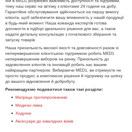
Ми в MED1 розуміємо важливість доступності та підтримки,
тому наш сервіс на зв'язку з клієнтами 24 години на добу.
Гарантійне обслуговування здійснюється на першу вимогу
клієнта, щоб забезпечити вашу впевненість у нашій продукції
в будь-який момент. Наша команда експертів готова
допомогти в підборі ідеального рішення для вас, а також
надати детальну консультацію з початкового збирання та
запуску товарів.
Наша прихильність високої якості та довговічності разом із
неперевершеною клієнтською підтримкою робить MED1
неперевершеним вибором на ринку. Прихильність до
задоволення клієнтів та інновацій робить нас вашим
найкращим партнером. Вибираючи MED1, ви отримуєте не
просто продукт, а комплексне рішення й підтримку на шляху
до вашого відновлення й добробуту.
Рекомендуємо подивитися також такі розділи:
Матраци протипролежневі
Медичні ліжка
Ходунки
Аксесуари до інвалідних візків