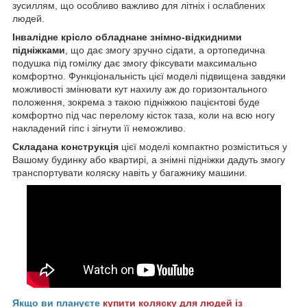
зусиллям, що особливо важливо для літніх і ослаблених
людей.
Інвалідне крісло обладнане знімно-відкидними
підніжками
, що дає змогу зручно сідати, а ортопедична
подушка під гомілку дає змогу фіксувати максимально
комфортно. Функціональність цієї моделі підвищена завдяки
можливості змінювати кут нахилу аж до горизонтального
положення, зокрема з такою підніжкою пацієнтові буде
комфортно під час перелому кісток таза, коли на всю ногу
накладений гіпс і зігнути її неможливо.
Складана конструкція
цієї моделі компактно розміститься у
Вашому будинку або квартирі, а знімні підніжки дадуть змогу
транспортувати коляску навіть у багажнику машини.
Якщо ви плануєте
купити коляску для людей із