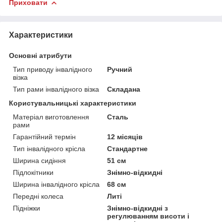
Приховати
Характеристики
Основні атрибути
Тип приводу інвалідного
Ручний
візка
Тип рами інвалідного візка
Складана
Користувальницькі характеристики
Матеріал виготовлення
Сталь
рами
Гарантійний термін
12 місяців
Тип інвалідного крісла
Стандартне
Ширина сидіння
51 см
Підлокітники
Знімно-відкидні
Ширина інвалідного крісла
68 см
Передні колеса
Литі
Підніжки
Знімно-відкидні з
регулюванням висоти і