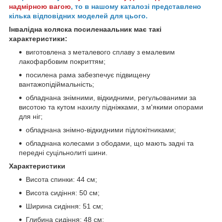
надмірною вагою
, то в нашому каталозі представлено
кілька відповідних моделей для цього.
Інвалідна коляска посиленаальник має такі
характеристики:
виготовлена з металевого сплаву з емалевим
лакофарбовим покриттям;
посилена рама забезпечує підвищену
вантажопідіймальність;
обладнана знімними, відкидними, регульованими за
висотою та кутом нахилу підніжками, з м'якими опорами
для ніг;
обладнана знімно-відкидними підлокітниками;
обладнана колесами з ободами, що мають задні та
передні суцільнолиті шини.
Характеристики
Висота спинки: 44 см;
Висота сидіння: 50 см;
Ширина сидіння: 51 см;
Глибина сидіння: 48 см;