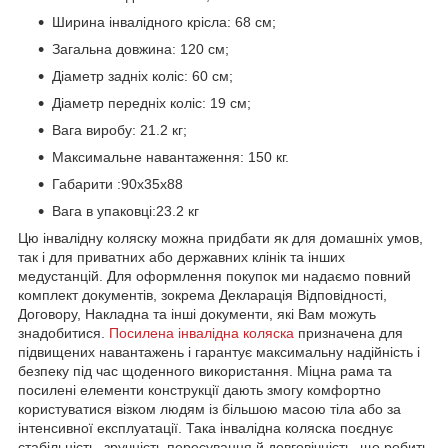
Ширина інвалідного крісла: 68 см;
Загальна довжина: 120 см;
Діаметр задніх коліс: 60 см;
Діаметр передніх коліс: 19 см;
Вага виробу: 21.2 кг;
Максимальне навантаження: 150 кг.
Габарити :90х35х88
Вага в упаковці:23.2 кг
Цю інвалідну коляску можна придбати як для домашніх умов,
так і для приватних або державних клінік та інших
медустанцій. Для оформлення покупок ми надаємо повний
комплект документів, зокрема Декларація Відповідності,
Договору, Накладна та інші документи, які Вам можуть
знадобитися.
Посилена інвалідна коляска
призначена для
підвищених навантажень і гарантує максимальну надійність і
безпеку під час щоденного використання. Міцна рама та
посилені елементи конструкції дають змогу комфортно
користуватися візком людям із більшою масою тіла або за
інтенсивної експлуатації. Така інвалідна коляска поєднує
стабільність, зручність пересування й довговічність, що робить