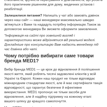
його практичним рішенням для дому, медичних установ і
реабілітації.
Залишилися питання?
Напишіть у чат або замовіть дзвінок
через наш сайт — наші менеджери максимально швидко
зв'яжуться з Вами та нададуть потрібну інформацію.Також за
допомогою менеджера Ви зможете оформити замовлення.
*Інформація на сайті про зовнішній вигляд і
характеристики може відрізнятися від реальної моделі.
Докладніше про консультацію Вам надасть менеджер під
час дзвінка або чаті
.
Чому потрібно вибирати саме товари
бренда
MED1?
Вибір бренда MED1 — це крок до відновлення й поліпшення
якості життя, який роблять тисячі задоволені клієнтів у всій
Україні та Європі. Кожен наш продукт не тільки відповідає
міжнародним стандартам якості, але й має сертифікати такція
відповідності, що гарантує безпечне й ефективне
використання. MED1 пропонує не тільки засоби для
відновлення, але й надійну підтримку на кожному етапі
вашого шляху до кращого самопочуття.