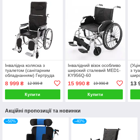
Інвалідна коляска з
Інвалідний візок особливо
(Уці
туалетом (санітарним
широкий сталевий MED1-
з ту
обладнанням) Гертруда
KY956Q-60
шир
KY6
8 999
15 990
13 
₴
₴
12 999 ₴
19 990 ₴
Купити
Купити
Акційні пропозиції та новинки
–50%
–40%