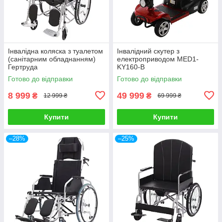
Інвалідна коляска з туалетом
Інвалідний скутер з
(санітарним обладнанням)
електроприводом MED1-
Гертруда
KY160-B
Готово до відправки
Готово до відправки
8 999
49 999
₴
₴
12 999 ₴
69 999 ₴
Купити
Купити
–28%
–25%