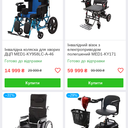
Інвалідний візок з
Інвалідна коляска для хворих
електроприводом
ДЦП MED1-KY958LC-A-46
полегшений MED1-KY171
Готово до відправки
Готово до відправки
14 999
59 999
₴
₴
29 999 ₴
99 999 ₴
Купити
Купити
–31%
–29%