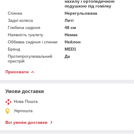
нахилу і ортопедичною
подушкою під гомілку
Спинка
Нерегульована
Задні колеса
Литі
Глибина сидіння
48 см
Наявність туалету
Немає
Оббивка сидіння і спинки
Нейлон
Бренд
MED1
Протипрогулювальний
Да
пристрій
Приховати
Умови доставки
Нова Пошта
Укрпошта
Всі умови доставки