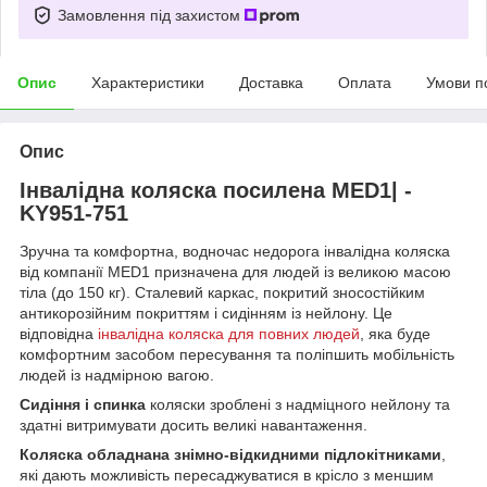
Замовлення під захистом
Опис
Характеристики
Доставка
Оплата
Умови п
Опис
Інвалідна коляска посилена MED1| -
KY951-751
Зручна та комфортна, водночас недорога інвалідна коляска
від компанії MED1 призначена для людей із великою масою
тіла (до 150 кг). Сталевий каркас, покритий зносостійким
антикорозійним покриттям і сидінням із нейлону. Це
відповідна
інвалідна коляска для повних людей
, яка буде
комфортним засобом пересування та поліпшить мобільність
людей із надмірною вагою.
Сидіння і спинка
коляски зроблені з надміцного нейлону та
здатні витримувати досить великі навантаження.
Коляска обладнана знімно-відкидними підлокітниками
,
які дають можливість пересаджуватися в крісло з меншим