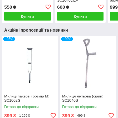
SC1040DEF
розм
550
600
999
₴
₴
Купити
Купити
Акційні пропозиції та новинки
–25%
–20%
Милиці пахвові (розмір M)
Милиця ліктьова (сірий)
SC1002G
SC1040S
Готово до відправки
Готово до відправки
899
399
₴
₴
1 199 ₴
499 ₴