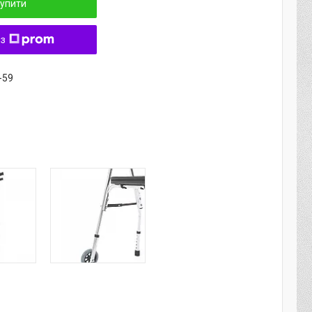
упити
 з
-59