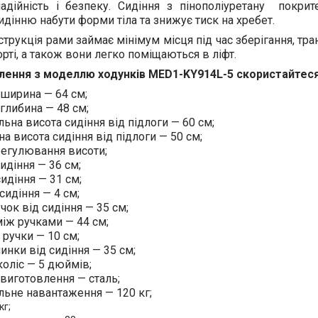
надійність і безпеку. Сидіння з пінополіуретану покрит
дінню набути форми тіла та знижує тиск на хребет.
трукція рами займає мінімум місця під час зберігання, т
рті, а також вони легко поміщаються в ліфт.
лення з моделлю ходунків
MED1-KY914L-5 скористайтеся
 ширина — 64 см;
глибина — 48 см;
ьна висота сидіння від підлоги — 60 см;
а висота сидіння від підлоги — 50 см;
 регулювання висоти;
идіння — 36 см;
идіння — 31 см;
сидіння — 4 см;
чок від сидіння — 35 см;
іж ручками — 44 см;
ручки — 10 см;
инки від сидіння — 35 см;
коліс — 5 дюймів;
 виготовлення — сталь;
ьне навантаження — 120 кг;
кг;