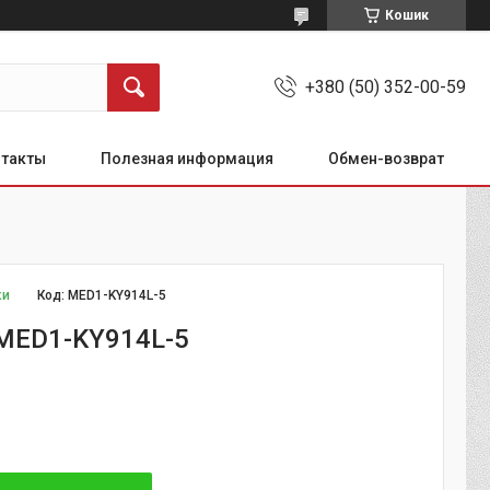
Кошик
+380 (50) 352-00-59
нтакты
Полезная информация
Обмен-возврат
ки
Код:
MED1-KY914L-5
MED1-KY914L-5