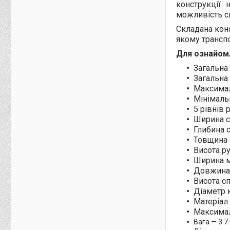
конструкції 
можливість си
Складана конс
якому транспо
Для ознайом
Загальна
Загальна 
Максимал
Мінімальн
5 рівнів
Ширина с
Глибина с
Товщина 
Висота ру
Ширина м
Довжина 
Висота сп
Діаметр 
Матеріал
Максимал
Вага — 3.7 