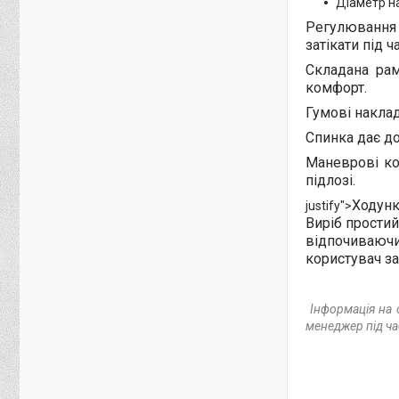
Діаметр н
Регулювання 
затікати під 
Складана рам
комфорт.
Гумові накла
Спинка дає до
Маневрові ко
підлозі.
Ходунк
justify">
Виріб простий
відпочиваючи 
користувач за
Інформація на 
менеджер під час