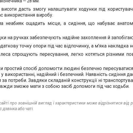
аконечника — 28 мм.
висоти дасть змогу налаштувати ходунки під користувача
час використання виробу.
а неабияк ощадить місце, а сидіння, що набуває анатом
дки на ручках забезпечують надійне захоплення й запобіга
даткову точку опори під час відпочинку, а м'яка накладка н
леса спрощують пересування, легко котяться різними пов
и простий спосіб допомогти людині безпечно пересуватися з
 у використанні, надійний і безпечний. Наявність сидіння д
за потреби. Завдяки складаній конструкції ні транспортуван
вжди зможе мати з собою засіб допомоги під час ходьби.
сайті про зовнішній вигляд і характеристики може відрізнятися від
 дзвінка або чаті
.