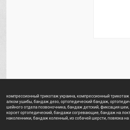
компрессионный трикотаж украина, компрессионный трикотаж 
алком ушибы, бандаж дезо, ортопедический бандаж, ортопедич
шейного отдела позвоночника, бандаж детский, фиксация шеи, 
корсет ортопедический, бандажи согревающие, бандаж на локте
наколенники, бандаж коленный, из собачей шерсти, повязка на