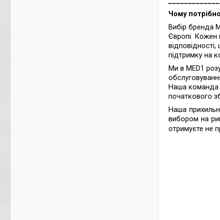
_____________
Чому потрібн
Вибір бренда M
Європі. Кожен 
відповідності,
підтримку на 
Ми в MED1 розу
обслуговування
Наша команда е
початкового зб
Наша прихильн
вибором на ри
отримуєте не 