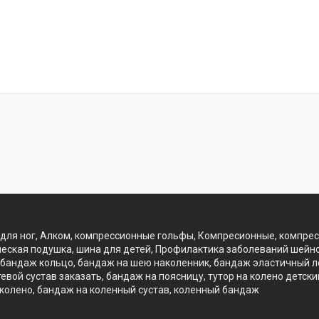
для ног, Алком, компрессионные гольфы, Компресионные, компре
еская подушка, шина для детей, Профилактика заболеваний шейно
бандаж кольцо, бандаж на шею наколенник, бандаж эластичный лок
вой сустав заказать, бандаж на поясницу, тутор на колено детск
 колено, бандаж на коленный сустав, коленный бандаж