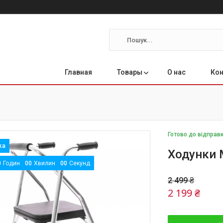
Главная
Товары
О нас
Ко
Готово до відправ
Ходунки 
0
Годин
0
0
Хвилин
0
0
Секунд
2 499 ₴
2 199 ₴