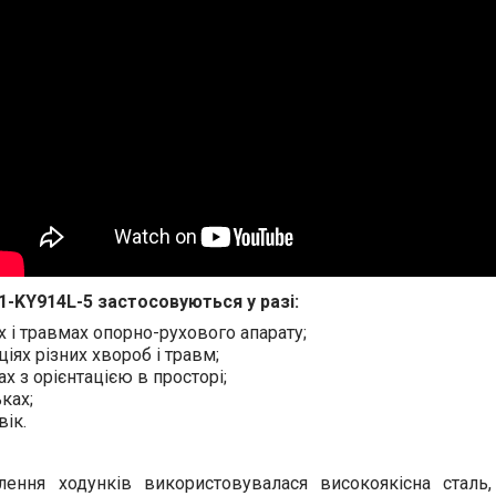
-KY914L-5 застосовуються у разі:
 і травмах опорно-рухового апарату;
ціях різних хвороб і травм;
 з орієнтацією в просторі;
ках;
вік.
лення ходунків використовувалася високоякісна сталь,