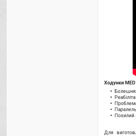
Ходунки MED1
Болешнях
Реабіліта
Проблемах
Паралель
Похилий 
Для виготов