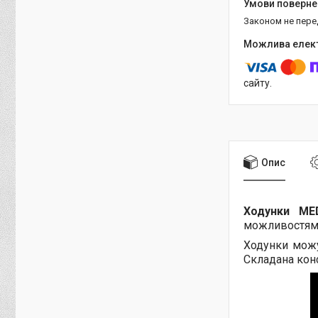
Законом не пер
сайту.
Опис
Ходунки MED
можливостями.
Ходунки можу
Складана конс