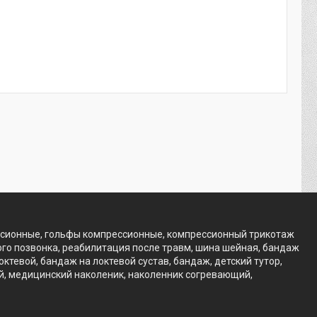
ссионные, гольфы компрессионные, компрессионный трикотаж
го позвонка, реабилитация после травм, шина шейная, бандаж
тевой, бандаж на локтевой сустав, бандаж, детский тутор,
ий, медицинский наколеник, наколенник согревающий,