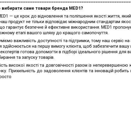
________________________________________________________
о вибирати саме товари бренда
MED1?
ED1 — це крок до відновлення та поліпшення якості життя, який р
наш продукт не тільки відповідає міжнародним стандартам якост
 що гарантує безпечне й ефективне використання. MED1 пропонує
кожному етапі вашого шляху до кращого самопочуття.
міємо важливість доступності та підтримки, тому наш сервіс на з
 здійснюється на першу вимогу клієнта, щоб забезпечити вашу в
кспертів готова допомогти в підборі ідеального рішення для в
ирання та запуску товарів.
ість високої якості та довговічності разом із неперевершено
нку. Прихильність до задоволення клієнтів та інновацій робит
просто