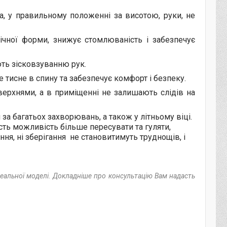
, у правильному положенні за висотою, руки, не
ічної форми, знижує стомлюваність і забезпечує
ють зісковзуванню рук.
е тисне в спину та забезпечує комфорт і безпеку.
ерхнями, а в приміщенні не залишають слідів на
а багатьох захворювань, а також у літньому віці.
асть можливість більше пересувати та гуляти,
ня, ні зберігання не становитимуть труднощів, і
 реальної моделі. Докладніше про консультацію Вам надасть