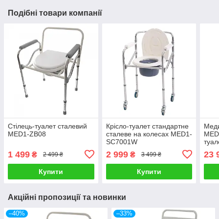
Подібні товари компанії
Стілець-туалет сталевий
Крісло-туалет стандартне
Меди
MED1-ZB08
сталеве на колесах MED1-
MED1
SC7001W
туал
1 499
2 999
23 
₴
₴
2 499 ₴
3 499 ₴
Купити
Купити
Акційні пропозиції та новинки
–40%
–33%