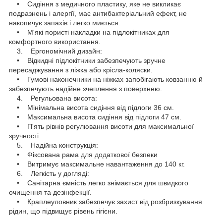
• Сидіння з медичного пластику, яке не викликає
подразнень і алергії, має антибактеріальний ефект, не
накопичує запахів і легко миється.
• М'які пористі накладки на підлокітниках для
комфортного використання.
3. Ергономічний дизайн:
• Відкидні підлокітники забезпечують зручне
пересаджування з ліжка або крісла-коляски.
• Гумові наконечники на ніжках запобігають ковзанню й
забезпечують надійне зчеплення з поверхнею.
4. Регульована висота:
• Мінімальна висота сидіння від підлоги 36 см.
• Максимальна висота сидіння від підлоги 47 см.
• П'ять рівнів регулювання висоти для максимальної
зручності.
5. Надійна конструкція:
• Фіксована рама для додаткової безпеки
• Витримує максимальне навантаження до 140 кг.
6. Легкість у догляді:
• Санітарна ємність легко знімається для швидкого
очищення та дезінфекції.
• Краплеуловник забезпечує захист від розбризкування
рідин, що підвищує рівень гігієни.