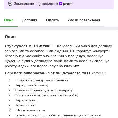
Замовлення під захистом
Опис
Доставка
Оплата
Умови повернення
Опис
Стул-туалет MED1-KY800
— це ідеальний вибір для догляду
за хворими та ослабленими людьми. Він гарантує комфорт і
безпеку під час санітарно-гігієнічних процедур, полегшує
щоденне рутину догляду за пацієнтами та неабияк спрощує
роботу медичного персоналу або близьких.
Переваги використання стільця-туалета MED1-KY800:
1. Широкий спектр застосування:
• Період реабілітації;
• Травми опорно-рухового апарату;
• Ослаблення після тривалої хвороби;
• Паралялька;
• Похилий вік.
2. Якісні матеріали:
• Каркас зі сталі, що робить стілець міцним і легким.