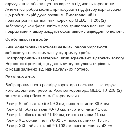
скручуванню або зміщенню корсета під час використання.
Алюмінієві ребра можна припасувати під фігуру користувача,
що робить виріб дуже зручним. Виготовлений із
повітропроникної тканини, коректор MED1-TJ-205(2)
забезпечує комфорт навіть у разі тривалого носіння, не
подразнюючи шкіру завдяки ефективному відведенню вологи.
Особливості вироби
2-ва модельовані металеві незнімні ребра жорсткості
забезпечують максимальну підтримку хребта.
Повітропроникний матеріал, який ефективно відводить вологу.
Нерозтяжні ремені, що дають змогу регулювати рівень
фіксації залежно від індивідуальних потреб.
Розмірна сітка
Вибір правильного розміру коректора постави — запорука
його ефективної роботи. Розміри коректора MED1-TJ-205 (2)
залежать від обхвату талії користувача:
Розмір S: обхват талії 51-60 см, висота спинки 36,5 см.
Розмір M: обхват талії 70-78 см, висота спинки 41 см.
Розмір L: обхват талії 71-90 см, висота спинки 41 см.
Розмір XL: обхват талії 76-92 см, висота спинки 43 см.
Розмір XXL: обхват талії 90-108 см, висота спинки 43 см.