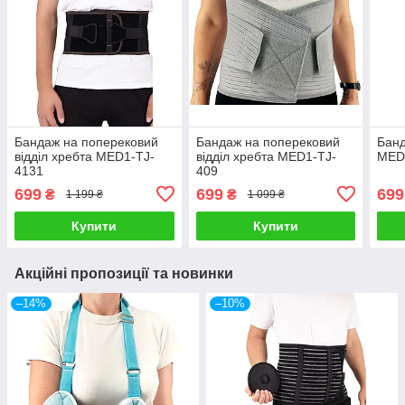
Бандаж на поперековий
Бандаж на поперековий
Банд
відділ хребта MED1-TJ-
відділ хребта MED1-TJ-
MED
4131
409
699
699
699
₴
₴
1 199 ₴
1 099 ₴
Купити
Купити
Акційні пропозиції та новинки
–14%
–10%