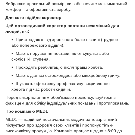
Вибравши правильний розмір, ви забезпечите максимальний
комфорт та ефективність виробу.
Для кого підійде коректор
Цей ортопедичний коректор постави незамінний для
людей, які:
Пристрадають від хронічного болю в спині (грудного
або поперекового відділи).
Мають порушення постави, як-от сувулість або
сколіоз I-II ступеня.
Проходять реабілітацію після травм хребта.
Мають діагноз остеохондроз або міжхребцеву грижу.
Шукають ефективну профілактику викривлення
хребта під час роботи сидячи.
Перед використанням обов'язково проконсультуйтеся з
фахівцем для обліку індивідуальних показань і протипоказань.
Про компанію MED1
MED1 — надійний постачальник медичних товарів, який
піклується про здоров'я своїх клієнтів і пропонує тільки
високоякісну продукцію. Компанія працює щодня з 8:00 до