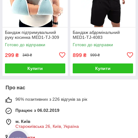
Бандаж підтримувальний
Бандаж абдомінальний
руку косинка MED1-TJ-309
MED1-TJ-4083
Готово до відправки
Готово до відправки
299
899
₴
₴
349 ₴
999 ₴
Купити
Купити
Про нас
96% позитивних з 226 відгуків за рік
Працює з 06.02.2019
м. Київ
Старокиївська 26, Київ, Україна
Контакти