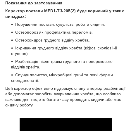
Показання до застосування
Коректор постави MED1-TJ-205(2) буде корисний у таких
випадках:
Порушення постави, сувулість, робота сидячи.
Остеопороз як профілактика переломів.
Остеохондроз грудного відділу хребта.
Іскривання грудного відділу хребта (кіфоз, сколіоз I-II
ступеня).
Реабілітація після травм грудного та поперекового
відділів хребта.
Спундилолистаз, міжхребцеві грижі та легкі форми
спондилопатії.
Цей коректор ефективно підтримує спину в період реабілітації
або допомагає запобігти викривленню хребта, що особливо
важливо для тих, хто багато часу проводить сидячи або має
сидячу роботу.