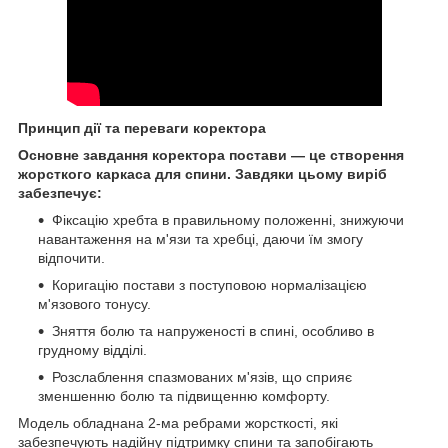
Принцип дії та переваги коректора
Основне завдання коректора постави — це створення
жорсткого каркаса для спини. Завдяки цьому виріб
забезпечує:
Фіксацію хребта в правильному положенні, знижуючи
навантаження на м'язи та хребці, даючи їм змогу
відпочити.
Коригацію постави з поступовою нормалізацією
м'язового тонусу.
Зняття болю та напруженості в спині, особливо в
грудному відділі.
Розслаблення спазмованих м'язів, що сприяє
зменшенню болю та підвищенню комфорту.
Модель обладнана 2-ма ребрами жорсткості, які
забезпечують надійну підтримку спини та запобігають