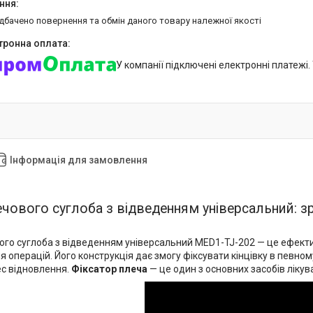
едбачено повернення та обмін даного товару належної якості
У компанії підключені електронні платежі
Інформація для замовлення
чового суглоба з відведенням універсальний: зр
го суглоба з відведенням універсальний MED1-TJ-202 — це ефективн
сля операцій. Його конструкція дає змогу фіксувати кінцівку в певн
с відновлення.
Фіксатор плеча
— це один з основних засобів лікув