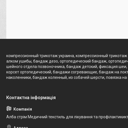
компрессионный трикотаж украина, компрессионный трикотаж 
алком ушибы, бандаж дезо, ортопедический бандаж, ортопедич
шейного отдела позвоночника, бандаж детский, фиксация шеи, 
корсет ортопедический, бандажи согревающие, бандаж на локте
наколенники, бандаж коленный, из собачей шерсти, повязка на
Алба стрім Медичний текстиль для лікування та профілактикик