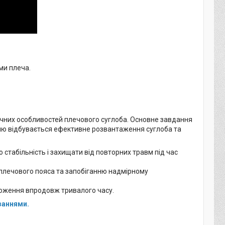
ми плеча.
ічних особливостей плечового суглоба. Основне завдання
нню відбувається ефективне розвантаження суглоба та
 стабільність і захищати від повторних травм під час
плечового пояса та запобіганню надмірному
ложення впродовж тривалого часу.
азаннями.