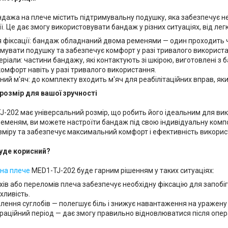
дажа на плече містить підтримувальну подушку, яка забезпечує необ
ії. Це дає змогу використовувати бандаж у різних ситуаціях, від ле
 фіксації: бандаж обладнаний двома ременями — один проходить чер
имувати подушку та забезпечує комфорт у разі тривалого використа
еріали: частини бандажу, які контактують зі шкірою, виготовлені з 
омфорт навіть у разі тривалого використання.
ий м'яч: до комплекту входить м'яч для реабілітаційних вправ, який
розмір для вашої зручності
-202 має універсальний розмір, що робить його ідеальним для вик
еменям, ви можете настроїти бандаж під свою індивідуальну компо
зміру та забезпечує максимальний комфорт і ефективність викорис
уде корисний?
на плече
MED1-TJ-202 буде гарним рішенням у таких ситуаціях:
хів або переломів плеча забезпечує необхідну фіксацію для запоб
хливість.
алення суглобів — полегшує біль і знижує навантаження на уражену 
раційний період — дає змогу правильно відновлюватися після опер