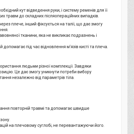
хідний кут відведення руки, і систему ременів для її
гких травм до складних післяопераційних випадків.
ез плече, інший фіксується на талії, що дає змогу
ння.
бавовняної тканини, яка не викликає подразнень і
 допомагає під час відновлення м'язів кисті та плеча.
ористання людьми різної комплекції. Завдяки
зицію. Це дає змогу уникнути потреби вибору
тання незалежно від параметрів тіла.
ігання повторній травмі та допомагає швидше
зону.
ацій на плечовому суглобі, не перевантажуючи його.