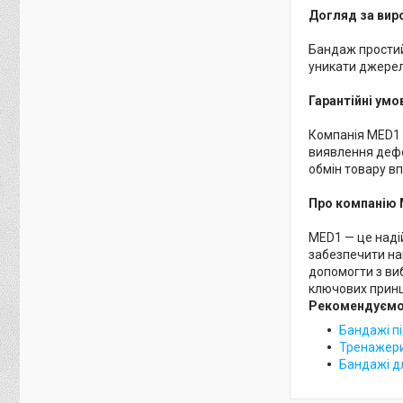
Догляд за вир
Бандаж простий
уникати джерел 
Гарантійні умо
Компанія MED1 
виявлення дефе
обмін товару вп
Про компанію
MED1 — це надій
забезпечити на
допомогти з в
ключових принци
Рекомендуємо 
Бандажі п
Тренажер
Бандажі д