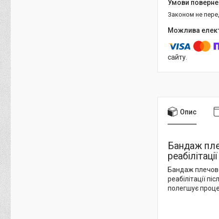
Законом не пер
сайту.
Опис
Бандаж пле
реабілітації
Бандаж плечово
реабілітації пі
полегшує проце