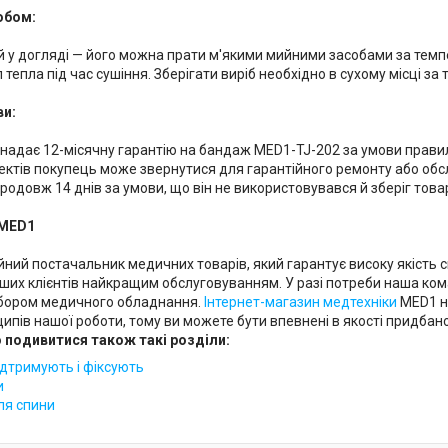
обом:
 у догляді — його можна прати м'якими мийними засобами за темпе
тепла під час сушіння. Зберігати виріб необхідно в сухому місці за 
ви:
надає 12-місячну гарантію на бандаж MED1-TJ-202 за умови правиль
ктів покупець може звернутися для гарантійного ремонту або об
родовж 14 днів за умови, що він не використовувався й зберіг това
 MED1
ний постачальник медичних товарів, який гарантує високу якість с
ших клієнтів найкращим обслуговуванням. У разі потреби наша ко
ибором медичного обладнання.
Інтернет-магазин медтехніки
MED1 на
пів нашої роботи, тому ви можете бути впевнені в якості придбано
подивитися також такі розділи:
ідтримують і фіксують
и
ля спини