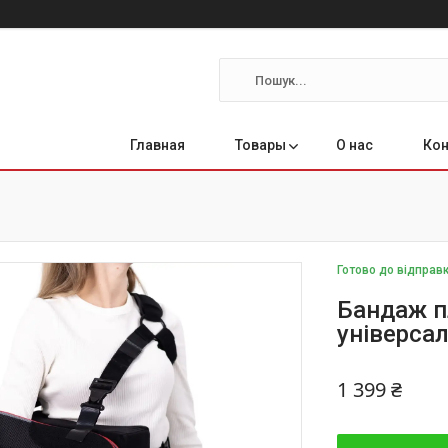
Главная
Товары
О нас
Ко
Готово до відправ
Бандаж п
універса
1 399 ₴