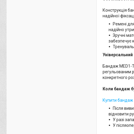
Конструкція бан
надійної фіксац
Ремені для
надійно утр
Зручні мат
забезпечує к
Тренувальн
Універсальний 
Бандаж MED1-TJ
регульованим р
конкретного ро
Коли бандаж б
Купити бандаж 
Після виви
відновити ру
У разі зап
У післяопе