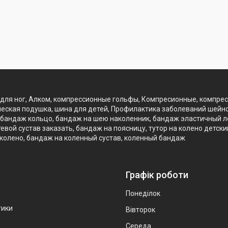
для ног, Алком, компрессионные гольфы, Компресионные, компре
еская подушка, шина для детей, Профилактика заболеваний шейно
бандаж кольцо, бандаж на шею наколенник, бандаж эластичный лок
вой сустав заказать, бандаж на поясницу, тутор на колено детск
 колено, бандаж на коленный сустав, коленный бандаж
Графік роботи
Понеділок
тики
Вівторок
Середа