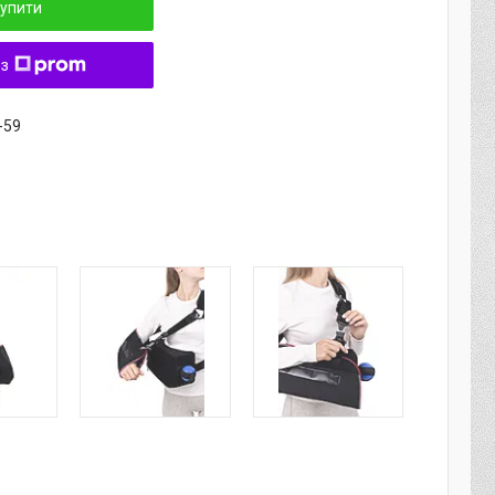
упити
 з
-59