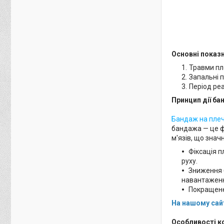
Основні показ
Травми пл
Запальні п
Період реа
Принцип дії ба
Бандаж на плеч
бандажа — це ф
м'язів, що зна
Фіксація п
руху.
Зниження 
навантаженн
Покращене
На нашому сай
Особливості ко