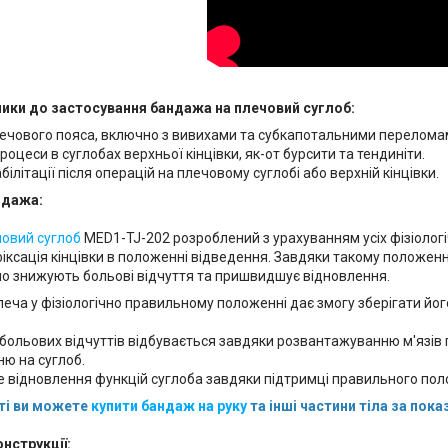
ники до застосування бандажа на плечовий суглоб:
ечового пояса, включно з вивихами та субкапотальними перелома
роцеси в суглобах верхньої кінцівки, як-от бурсити та тендиніти.
білітації після операцій на плечовому суглобі або верхній кінцівки.
ндажа:
овий суглоб
MED1-TJ-202 розроблений з урахуванням усіх фізіолог
іксація кінцівки в положенні відведення. Завдяки такому положе
чно знижують больові відчуття та пришвидшує відновлення.
леча у фізіологічно правильному положенні дає змогу зберігати його
больових відчуттів відбувається завдяки розвантажуванню м'язів 
ю на суглоб.
 відновлення функцій суглоба завдяки підтримці правильного по
ті ви можете
купити бандаж на руку
та інші частини тіла за пок
нструкції: