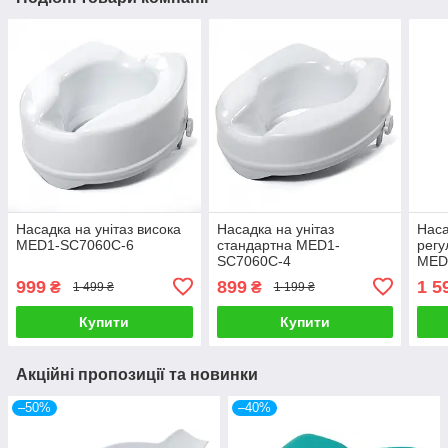
Насадка на унітаз висока
Насадка на унітаз
Наса
MED1-SC7060C-6
стандартна MED1-
регу
SC7060C-4
MED
999
899
1 5
₴
₴
1 499 ₴
1 199 ₴
Купити
Купити
Акційні пропозиції та новинки
–50%
–40%