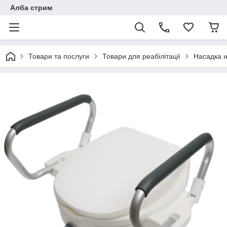
Алба стрим
Товари та послуги
Товари для реабілітації
Насадка н