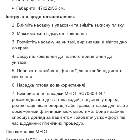
Габарити: 47х22х55 см.
Інструкція щодо встановлення:
Вийміть насадку з упаковки та зніміть захисну плівку.
Максимально відкрутіть кріплення.
Розмістіть насадку на унітазі, вирівнявши її відповідно
до країв.
Закрутіть кріплення до повного прилягання до
унітаза.
Перевірте надійність фіксації; за потреби підтягніть
кріплення.
Насадка готова до використання!
Використання насадки MED1-SC7060B-N-4
рекомендовано для літніх людей, пацієнтів у період
реабілітації після операцій або травм, а також для осіб з
обмеженими фізичними можливостями. Вона неабияк
спрощує догляд за пацієнтом і забезпечує комфорт під
час щоденних гігієнічних процедур.
Про компанію MED1
Компанія MED1 — надійний постачальник медичного