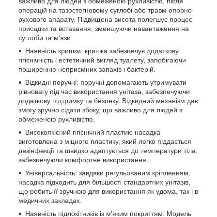
важливо для людей з обмеженою рухливістю, після
операцій на тазостегновому суглобі або травм опорно-
рухового апарату. Підвищена висота полегшує процес
присадки та вставання, зменшуючи навантаження на
суглоби та м'язи.
Наявність кришки: кришка забезпечує додаткову
гігієнічність і естетичний вигляд туалету, запобігаючи
поширенню неприємних запахів і бактерій.
Відкидні поручні: поручні допомагають утримувати
рівновагу під час використання унітаза, забезпечуючи
додаткову підтримку та безпеку. Відкидний механізм дає
змогу зручно сідати збоку, що важливо для людей з
обмеженою рухливістю.
Високоякісний гігієнічний пластик: насадка
виготовлена з міцного пластику, який легко піддається
дезінфекції та швидко адаптується до температури тіла,
забезпечуючи комфортне використання.
Універсальність: завдяки регульованим кріпленням,
насадка підходить для більшості стандартних унітазів,
що робить її зручною для використання як удома, так і в
медичних закладах.
Наявність підлокітників із м'яким покриттям: Модель