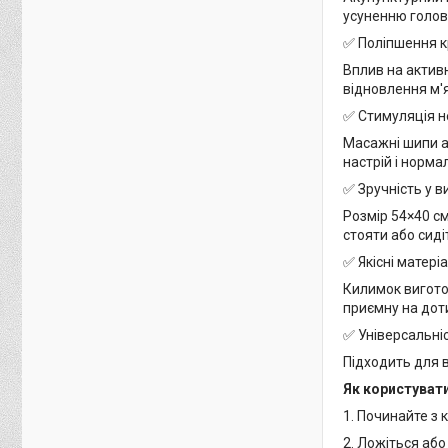
усуненню голов
✅ Поліпшення к
Вплив на актив
відновлення м'
✅ Стимуляція н
Масажні шипи а
настрій і норма
✅ Зручність у в
Розмір 54×40 см
стояти або сиді
✅ Якісні матері
Килимок виготов
приємну на доти
✅ Універсальні
Підходить для в
Як користуват
1. Починайте з 
2. Ложіться або