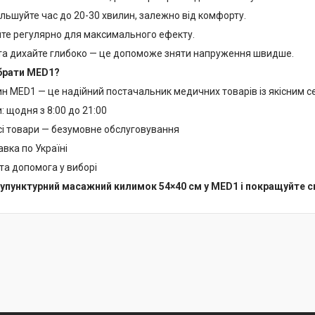
ільшуйте час до 20-30 хвилин, залежно від комфорту.
йте регулярно для максимального ефекту.
 та дихайте глибоко — це допоможе зняти напруження швидше.
брати MED1?
ин MED1 — це надійний постачальник медичних товарів із якісним с
: щодня з 8:00 до 21:00
всі товари — безумовне обслуговування
вка по Україні
та допомога у виборі
упунктурний масажний килимок 54×40 см у MED1 і покращуйте с