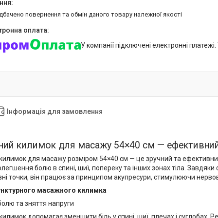
едбачено повернення та обмін даного товару належної якості
У компанії підключені електронні платежі
Інформація для замовлення
ний килимок для масажу 54×40 см — ефективний 
килимок для масажу розміром 54×40 см — це зручний та ефективний
олегшення болю в спині, шиї, попереку та інших зонах тіла. Завдя
ивні точки, він працює за принципом акупресури, стимулюючи нерво
унктурного масажного килимка
олю та зняття напруги
илимок допомагає зменшити біль у спині, шиї, плечах і суглобах. 