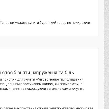
. Тепер ви можете купити будь-який товар не покидаючи
спосіб зняти напруження та біль
 пристрій для зняття м'язової напруги, поліпшення
ки спеціальним пластиковим шипам, які впливають на
ві закінчення та покращуючи загальне самопочуття.
Регулярне використання сприяє зняттю м'язової напруги та