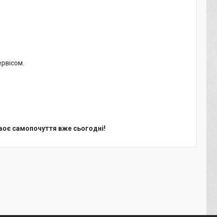
ервісом.
воє самопочуття вже сьогодні!