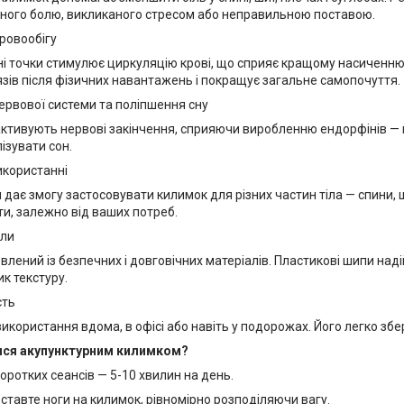
ного болю, викликаного стресом або неправильною поставою.
ровообігу
ні точки стимулює циркуляцію крові, що сприяє кращому насиченню
язів після фізичних навантажень і покращує загальне самопочуття.
ервової системи та поліпшення сну
ктивують нервові закінчення, сприяючи виробленню ендорфінів — г
лізувати сон.
икористанні
 дає змогу застосовувати килимок для різних частин тіла — спини, ш
ти, залежно від ваших потреб.
али
лений із безпечних і довговічних матеріалів. Пластикові шипи наді
к текстуру.
сть
икористання вдома, в офісі або навіть у подорожах. Його легко збе
ися акупунктурним килимком?
коротких сеансів — 5-10 хвилин на день.
 ставте ноги на килимок, рівномірно розподіляючи вагу.