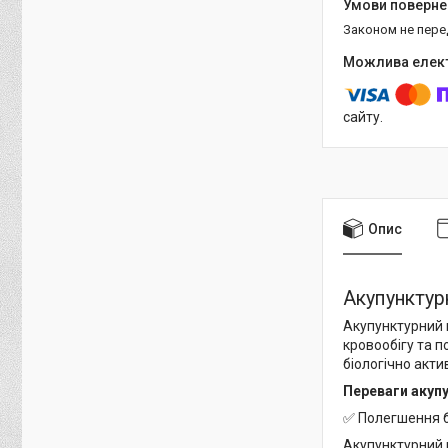
Законом не пер
сайту.
Опис
Акупунктур
Акупунктурний 
кровообігу та п
біологічно акт
Переваги акуп
✅ Полегшення б
Акупунктурний к