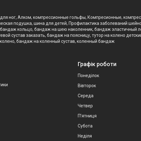
для ног, Алком, компрессионные гольфы, Компресионные, компре
еская подушка, шина для детей, Профилактика заболеваний шейно
бандаж кольцо, бандаж на шею наколенник, бандаж эластичный лок
вой сустав заказать, бандаж на поясницу, тутор на колено детск
 колено, бандаж на коленный сустав, коленный бандаж
Графік роботи
Понеділок
тики
Вівторок
Середа
Четвер
Пʼятниця
Субота
Неділя