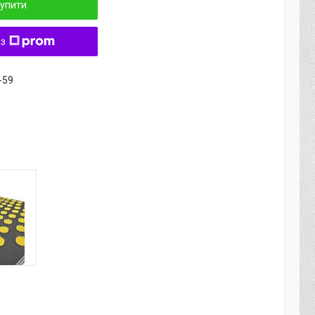
упити
 з
-59