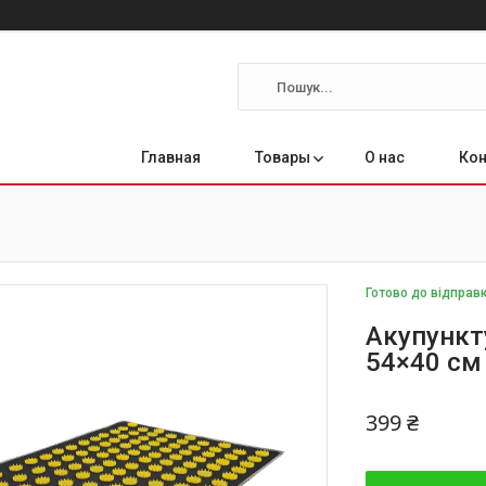
Главная
Товары
О нас
Ко
Готово до відправ
Акупункт
54×40 см
399 ₴