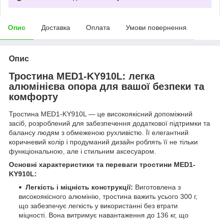
Опис
Доставка
Оплата
Умови повернення
Опис
Тростина MED1-KY910L: легка
алюмінієва опора для вашої безпеки та
комфорту
Тростина MED1-KY910L — це високоякісний допоміжний
засіб, розроблений для забезпечення додаткової підтримки та
балансу людям з обмеженою рухливістю. Її елегантний
коричневий колір і продуманий дизайн роблять її не тільки
функціональною, але і стильним аксесуаром.
Основні характеристики та переваги тростини MED1-
KY910L:
Легкість і міцність конструкції:
Виготовлена з
високоякісного алюмінію, тростина важить усього 300 г,
що забезпечує легкість у використанні без втрати
міцності. Вона витримує навантаження до 136 кг, що