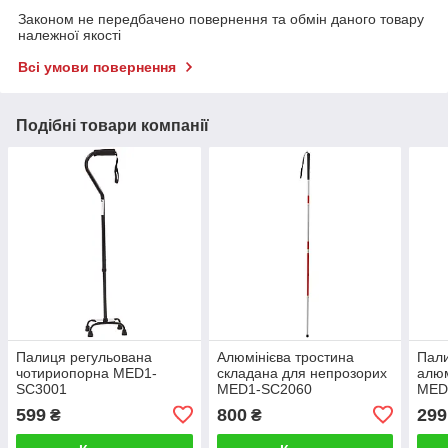
Законом не передбачено повернення та обмін даного товару
належної якості
Всі умови повернення
Подібні товари компанії
Палиця регульована
Алюмінієва тростина
Пали
чотириопорна MED1-
складана для непрозорих
алюм
SC3001
MED1-SC2060
MED
599
800
299
₴
₴