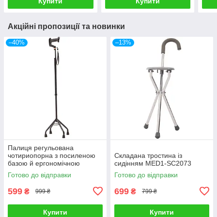
Купити
Купити
Акційні пропозиції та новинки
–40%
–13%
Палиця регульована
чотириопорна з посиленою
Складана тростина із
базою й ергономічною
сидінням MED1-SC2073
ручкою MED1-SC3021
Готово до відправки
Готово до відправки
599
699
₴
₴
999 ₴
799 ₴
Купити
Купити