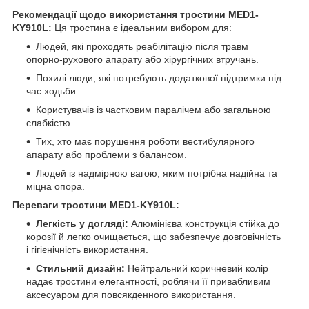
Рекомендації щодо використання тростини MED1-
KY910L:
Ця тростина є ідеальним вибором для:
Людей, які проходять реабілітацію після травм
опорно-рухового апарату або хірургічних втручань.
Похилі люди, які потребують додаткової підтримки під
час ходьби.
Користувачів із частковим паралічем або загальною
слабкістю.
Тих, хто має порушення роботи вестибулярного
апарату або проблеми з балансом.
Людей із надмірною вагою, яким потрібна надійна та
міцна опора.
Переваги тростини MED1-KY910L:
Легкість у догляді:
Алюмінієва конструкція стійка до
корозії й легко очищається, що забезпечує довговічність
і гігієнічність використання.
Стильний дизайн:
Нейтральний коричневий колір
надає тростини елегантності, роблячи її привабливим
аксесуаром для повсякденного використання.