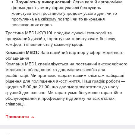
Зручність у використанні:
Легка вага й ергономічна
форма дають змогу користувачеві без зусиль
користуватися тростиною упродовж усього дня, чи то
прогулянка на свіжому повітрі, чи то виконання
повсякденних справ.
Тростина MED1-KY910L поєднує сучасні технології та
продуманий дизайн, гарантуючи користувачам безпеку,
комфорт і впевненість у кожному кроці.
Компанія MED1:
Ваш надійний партнер у сфері медичного
обладнання
Компанія MED1 спеціалізується на постачанні високоякісного
медичного обладнання та допоміжних засобів для
реабілітації. Ми прагнемо надати нашим клієнтам найкращі
рішення для поліпшення якості життя. Наш графік роботи —
щодня з 8:00 до 21:00, що дає змогу звертатися до нас у
зручний для вас час. Ми гарантуємо безумовне гарантійне
обслуговування й професійну підтримку на всіх етапах
співпраці.
Приховати