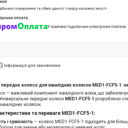
едбачено повернення та обмін даного товару належної якості
У компанії підключені електронні платежі
Інформація для замовлення
 переднє колесо для інвалідних колясок MED1-FCF5-1: на
о — важливий компонент інвалідного візка, що забезпечує 
 Універсальне переднє колесо
MED1-FCF5-1
розроблено сп
інвалідних колясок.
актеристики та переваги MED1-FCF5-1:
ть і сумісність
— колесо MED1-FCF5-1 підходить для більшо
ором для заміни або модернізації наявних коліс;