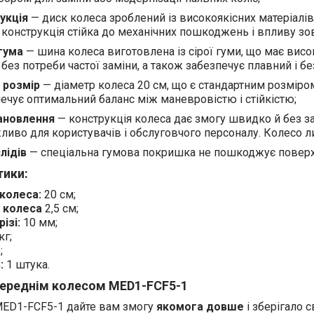
укція
— диск колеса зроблений із високоякісних матеріалів
а конструкція стійка до механічних пошкоджень і впливу зо
гума
— шина колеса виготовлена із сірої гуми, що має висок
без потреби частої заміни, а також забезпечує плавний і б
 розмір
— діаметр колеса 20 см, що є стандартним розміром
ечує оптимальний баланс між маневровістю і стійкістю;
ановлення
— конструкція колеса дає змогу швидко й без за
иво для користувачів і обслуговчого персоналу. Колесо л
лідів
— спеціальна гумова покришка не пошкоджує поверхню
тики:
колеса:
20 см;
 колеса
2,5 см;
ізі:
10 мм;
кг;
;
:
1 штука.
переднім колесом MED1-FCF5-1
ED1-FCF5-1 дайте вам змогу
якомога довше
і зберігало с