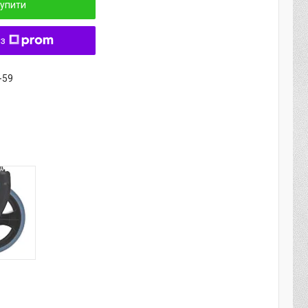
упити
 з
-59