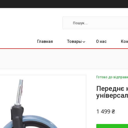
Главная
Товары
О нас
Ко
Готово до відправ
Переднє 
універса
1 499 ₴