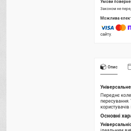
Законом не пер
сайту.
Опис
Універсальне
Переднє колес
пересування.
користувачів 
Основні хар
Універсальніс
ідеальним виб