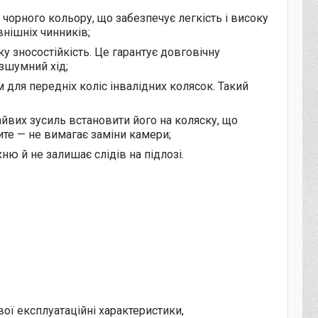
 чорного кольору, що забезпечує легкість і високу
внішніх чинників;
у зносостійкість. Це гарантує довговічну
езшумний хід;
 для передніх коліс інвалідних колясок. Такий
йвих зусиль встановити його на коляску, що
ите — не вимагає заміни камери;
 й не залишає слідів на підлозі.
вої експлуатаційні характеристики,