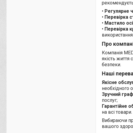
рекомендуєть
•
Регулярне 
•
Перевірка с
•
Мастило осі
•
Перевірка к
використання
Про компан
Компанія MED1
якість життя 
безпеки.
Наші перева
Якісне обслу
необхідного о
Зручний граф
послуг;
Гарантійне о
на всі товари.
Вибираючи пр
вашого здоров