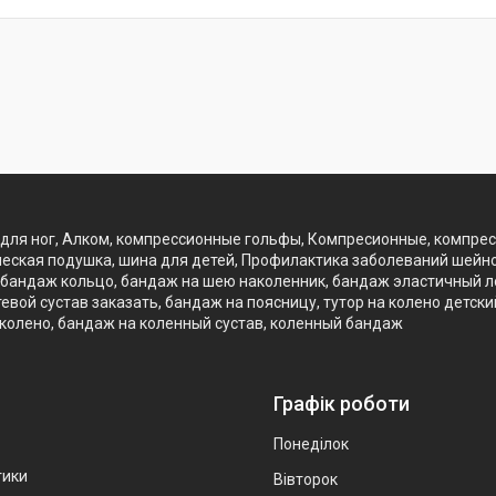
для ног, Алком, компрессионные гольфы, Компресионные, компре
еская подушка, шина для детей, Профилактика заболеваний шейно
бандаж кольцо, бандаж на шею наколенник, бандаж эластичный лок
вой сустав заказать, бандаж на поясницу, тутор на колено детск
 колено, бандаж на коленный сустав, коленный бандаж
Графік роботи
Понеділок
тики
Вівторок