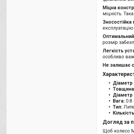
Міцна констр
міцність. Так
Зносостійка 
експлуатацію 
Оптимальний
розмір забезп
Легкість уст
особливо важл
Не залишає с
Характерис
Діаметр 
Товщина
Діаметр р
Вага:
0.8 
Тип:
Лите
Кількість
Догляд за 
Щоб колесо M