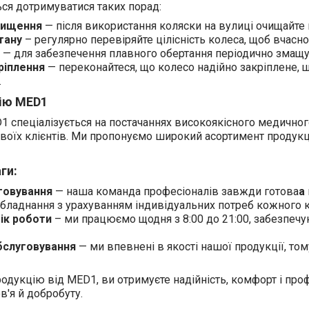
ся дотримуватися таких порад:
чищення
— після використання коляски на вулиці очищайте к
тану
– регулярно перевіряйте цілісність колеса, щоб вчас
— для забезпечення плавного обертання періодично змащу
ріплення
— переконайтеся, що колесо надійно закріплене, щ
.
ію MED1
 спеціалізується на постачаннях високоякісного медичног
своїх клієнтів. Ми пропонуємо
широкий асортимент продукці
ги:
говування
— наша команда професіоналів завжди готова
а
бладнання з урахуванням індивідуальних потреб кожного к
ік роботи
– ми працюємо щодня з 8:00 до 21:00, забезпеч
бслуговування
— ми впевнені в якості нашої продукції, то
одукцію від MED1, ви отримуєте надійність, комфорт і про
'я й добробуту.