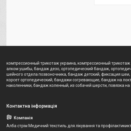
компрессионный трикотаж украина, компрессионный трикотаж 
алком ушибы, бандаж дезо, ортопедический бандаж, ортопедич
шейного отдела позвоночника, бандаж детский, фиксация шеи, 
корсет ортопедический, бандажи согревающие, бандаж на локте
наколенники, бандаж коленный, из собачей шерсти, повязка на
Алба стрім Медичний текстиль для лікування та профілактикик