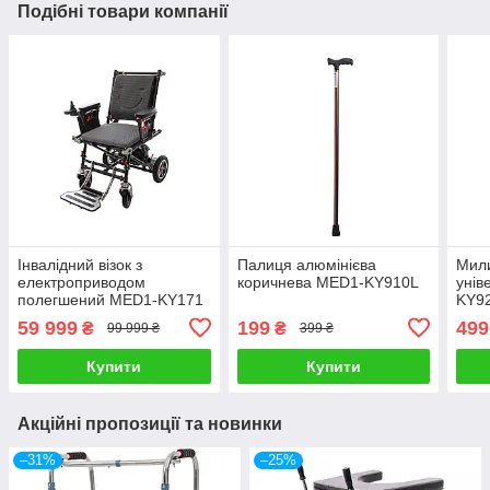
Подібні товари компанії
Інвалідний візок з
Палиця алюмінієва
Мили
електроприводом
коричнева MED1-KY910L
унів
полегшений MED1-KY171
KY9
59 999
199
499
₴
₴
99 999 ₴
399 ₴
Купити
Купити
Акційні пропозиції та новинки
–31%
–25%