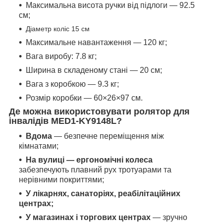
Максимальна висота ручки від підлоги — 92.5
см;
Діаметр коліс 15 см
Максимальне навантаження — 120 кг;
Вага виробу: 7.8 кг;
Ширина в складеному стані — 20 см;
Вага з коробкою — 9.3 кг;
Розмір коробки — 60×26×97 см.
Де можна використовувати ролятор для
інвалідів MED1-KY9148L?
Вдома
— безпечне переміщення між
кімнатами;
На вулиці — ергономічні колеса
забезпечують плавний рух тротуарами та
нерівними покриттями;
У лікарнях, санаторіях, реабілітаційних
центрах;
У магазинах і торгових центрах
— зручно