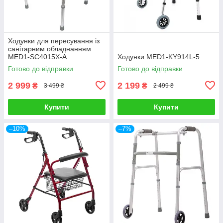
Ходунки для пересування із
санітарним обладнанням
MED1-SC4015X-A
Ходунки MED1-KY914L-5
Готово до відправки
Готово до відправки
2 999
2 199
₴
₴
3 499 ₴
2 499 ₴
Купити
Купити
–10%
–7%