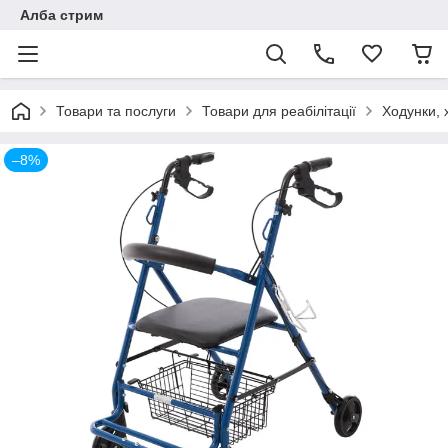
Алба стрим
Товари та послуги
Товари для реабілітації
Ходунки, 
–8%