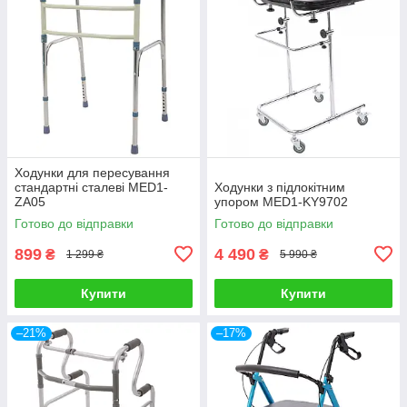
Ходунки для пересування
стандартні сталеві MED1-
Ходунки з підлокітним
ZA05
упором MED1-KY9702
Готово до відправки
Готово до відправки
899
4 490
₴
₴
1 299 ₴
5 990 ₴
Купити
Купити
–21%
–17%