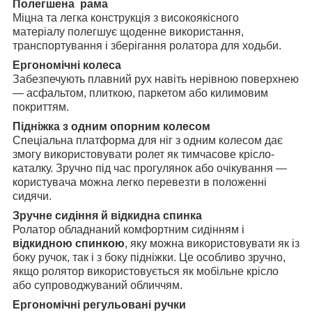
Полегшена рама
Міцна та легка конструкція з високоякісного
матеріалу полегшує щоденне використання,
транспортування і зберігання ролатора для ходьби.
Ергономічні колеса
Забезпечують плавний рух навіть нерівною поверхнею
— асфальтом, плиткою, паркетом або килимовим
покриттям.
Підніжка з одним опорним колесом
Спеціальна платформа для ніг з одним колесом дає
змогу використовувати ролет як тимчасове крісло-
каталку. Зручно під час прогулянок або очікування —
користувача можна легко перевезти в положенні
сидячи.
Зручне сидіння й відкидна спинка
Ролатор обладнаний комфортним сидінням і
відкидною спинкою
, яку можна використовувати як із
боку ручок, так і з боку підніжки. Це особливо зручно,
якщо ролятор використовується як мобільне крісло
або супроводжуваний обличчям.
Ергономічні регульовані ручки