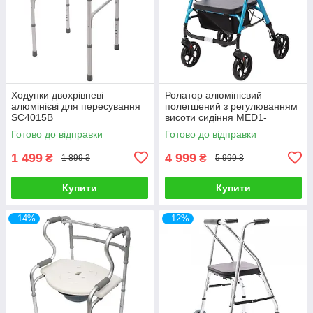
Ходунки двохрівневі
Ролатор алюмінієвий
алюмінієві для пересування
полегшений з регулюванням
SC4015B
висоти сидіння MED1-
KY9158L-8
Готово до відправки
Готово до відправки
1 499
4 999
₴
₴
1 899 ₴
5 999 ₴
Купити
Купити
–14%
–12%