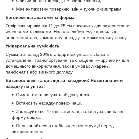
Стійкий до дезінфекції, не вбирає запахи;
Має антиковзну поверхню, мінімізуючи ризик травм.
Ергономічна анатомічна форма
Отвір завширшки від 11 до 25 см підходить для використання
чоловіками та жінками. Насадка забезпечує правильне
положення тіла, комфортну посадку та максимальну гігієну.
Універсальна сумісність
Сумісна з понад 90% стандартних унітазів. Легка в
установленні, транспортуванні та очищенні — зручно як для
домашнього використання, так і в умовах лікарень,
пансіонатів або виїзного догляду.
Встановлення та догляд за насадкою:
Як встановити
насадку на унітаз:
Очистьте> та висушіть обідок унітаза.
Встановіть насадку поверх чаші.
Зафіксуйте всі 4 бічні затискачі, налаштувавши їх під
форму обідка.
Переконайтеся в стабільності конструкції перед
використанням.