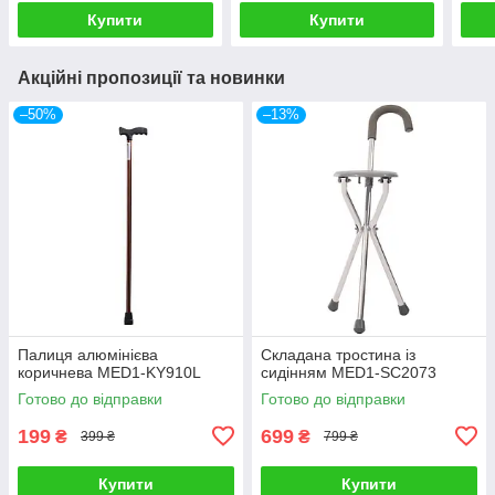
Купити
Купити
Акційні пропозиції та новинки
–50%
–13%
Палиця алюмінієва
Складана тростина із
коричнева MED1-KY910L
сидінням MED1-SC2073
Готово до відправки
Готово до відправки
199
699
₴
₴
399 ₴
799 ₴
Купити
Купити