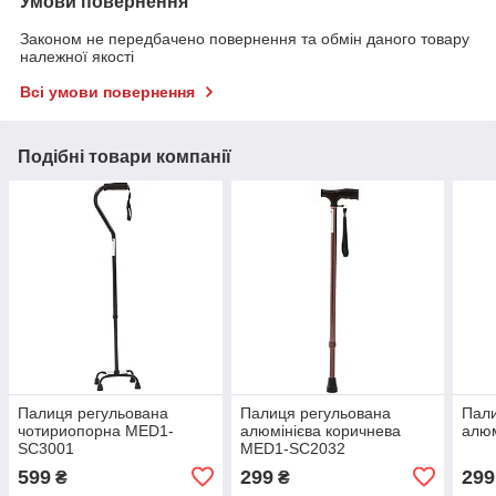
Умови повернення
Законом не передбачено повернення та обмін даного товару
належної якості
Всі умови повернення
Подібні товари компанії
Палиця регульована
Палиця регульована
Пали
чотириопорна MED1-
алюмінієва коричнева
алю
SC3001
MED1-SC2032
599
299
299
₴
₴