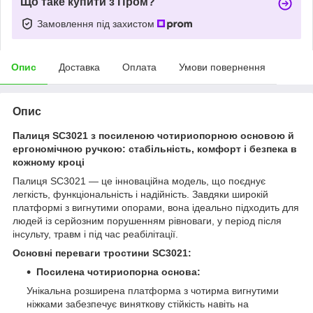
Що таке купити з Пром?
Замовлення під захистом
Опис
Доставка
Оплата
Умови повернення
Опис
Палиця SC3021 з посиленою чотириопорною основою й
ергономічною ручкою: стабільність, комфорт і безпека в
кожному кроці
Палиця SC3021 — це інноваційна модель, що поєднує
легкість, функціональність і надійність. Завдяки широкій
платформі з вигнутими опорами, вона ідеально підходить для
людей із серйозним порушенням рівноваги, у період після
інсульту, травм і під час реабілітації.
Основні переваги тростини SC3021:
Посилена чотириопорна основа:
Унікальна розширена платформа з чотирма вигнутими
ніжками забезпечує виняткову стійкість навіть на