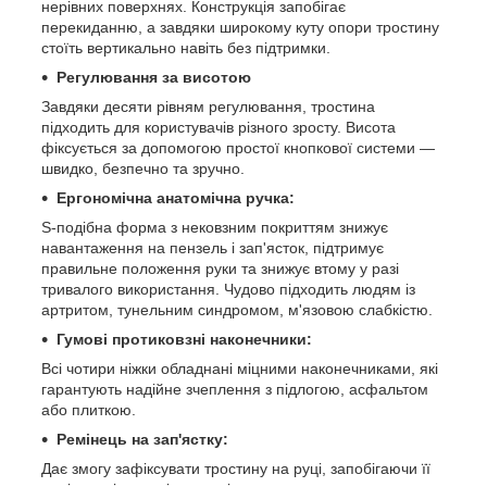
нерівних поверхнях. Конструкція запобігає
перекиданню, а завдяки широкому куту опори тростину
стоїть вертикально навіть без підтримки.
Регулювання за висотою
Завдяки десяти рівням регулювання, тростина
підходить для користувачів різного зросту. Висота
фіксується за допомогою простої кнопкової системи —
швидко, безпечно та зручно.
Ергономічна анатомічна ручка:
S-подібна форма з нековзним покриттям знижує
навантаження на пензель і зап'ясток, підтримує
правильне положення руки та знижує втому у разі
тривалого використання. Чудово підходить людям із
артритом, тунельним синдромом, м'язовою слабкістю.
Гумові протиковзні наконечники:
Всі чотири ніжки обладнані міцними наконечниками, які
гарантують надійне зчеплення з підлогою, асфальтом
або плиткою.
Ремінець на зап'ястку:
Дає змогу зафіксувати тростину на руці, запобігаючи її