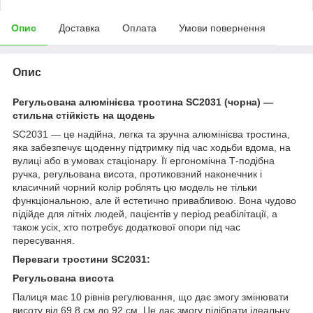
Опис
Доставка
Оплата
Умови повернення
Опис
Регульована алюмінієва тростина SC2031 (чорна) —
стильна стійкість на щодень
SC2031 — це надійна, легка та зручна алюмінієва тростина,
яка забезпечує щоденну підтримку під час ходьби вдома, на
вулиці або в умовах стаціонару. Її ергономічна Т-подібна
ручка, регульована висота, протиковзний наконечник і
класичний чорний колір роблять цю модель не тільки
функціональною, але й естетично привабливою. Вона чудово
підійде для літніх людей, пацієнтів у період реабілітації, а
також усіх, хто потребує додаткової опори під час
пересування.
Переваги тростини SC2031:
Регульована висота
Палиця має 10 рівнів регулювання, що дає змогу змінювати
висоту від 69,8 см до 92 см. Це дає змогу підібрати ідеальну