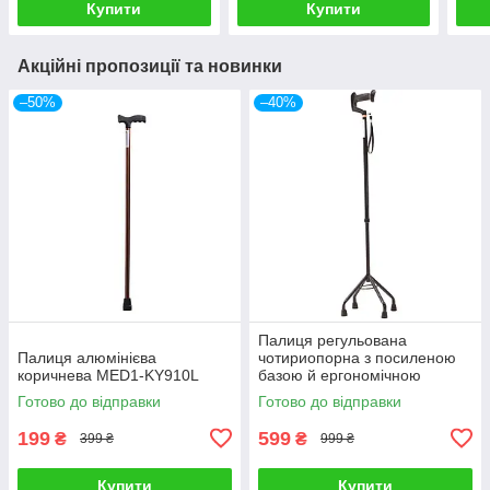
Купити
Купити
Акційні пропозиції та новинки
–50%
–40%
Палиця регульована
Палиця алюмінієва
чотириопорна з посиленою
коричнева MED1-KY910L
базою й ергономічною
ручкою MED1-SC3021
Готово до відправки
Готово до відправки
199
599
₴
₴
399 ₴
999 ₴
Купити
Купити