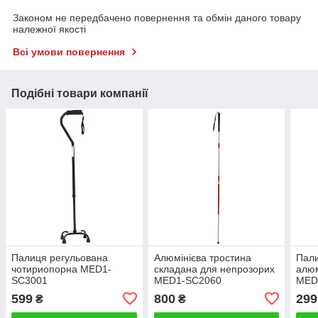
Законом не передбачено повернення та обмін даного товару
належної якості
Всі умови повернення
Подібні товари компанії
Палиця регульована
Алюмінієва тростина
Пали
чотириопорна MED1-
складана для непрозорих
алюм
SC3001
MED1-SC2060
MED
599
800
299
₴
₴