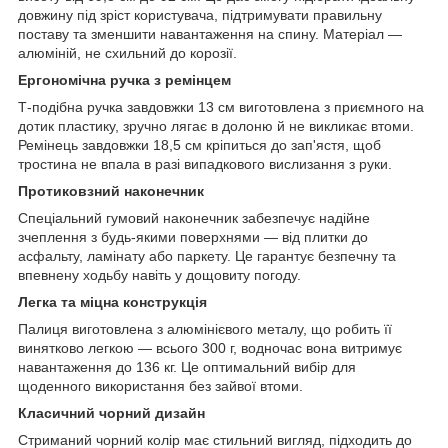
довжину під зріст користувача, підтримувати правильну
поставу та зменшити навантаження на спину. Матеріал —
алюміній, не схильний до корозії.
Ергономічна ручка з ремінцем
Т-подібна ручка завдовжки 13 см виготовлена з приємного на
дотик пластику, зручно лягає в долоню й не викликає втоми.
Ремінець завдовжки 18,5 см кріпиться до зап'ястя, щоб
тростина не впала в разі випадкового вислизання з руки.
Протиковзний наконечник
Спеціальний гумовий наконечник забезпечує надійне
зчеплення з будь-якими поверхнями — від плитки до
асфальту, ламінату або паркету. Це гарантує безпечну та
впевнену ходьбу навіть у дощовиту погоду.
Легка та міцна конструкція
Палиця виготовлена з алюмінієвого металу, що робить її
винятково легкою — всього 300 г, водночас вона витримує
навантаження до 136 кг. Це оптимальний вибір для
щоденного використання без зайвої втоми.
Класичний чорний дизайн
Стриманий чорний колір має стильний вигляд, підходить до