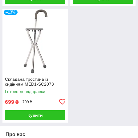
–13%
Складана тростина із
сидінням MED1-SC2073
Готово до відправки
699
₴
799 ₴
Купити
Про нас