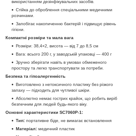
використанням дезінфікувальних засобів.
Стійка до оброблення спеціальними медичними
розчинами.
Запобігає накопиченню бактерій і підвищує рівень
гігієни.
Компактні розміри та мала вага
Розміри: 38,4×2, висота — від 7 до 8,5 см
Вага: всього 200 г, у заводській упаковці — 400 г
Зручно зберігати навіть в умовах обмеженого
простору та легко транспортувати за потреби.
Безпека та гіпоалергенність
Виготовлено з нетоксичного пластику без різкого
запаху — підходить для чутливої шкіри.
Абсолютно немає гострих крайок, що робить виріб
безпечним для людей будь-якого віку.
Основні характеристики SC7060P-1:
Тип:
портативне біде, не вимагає встановлення
Матеріал:
медичний пластик