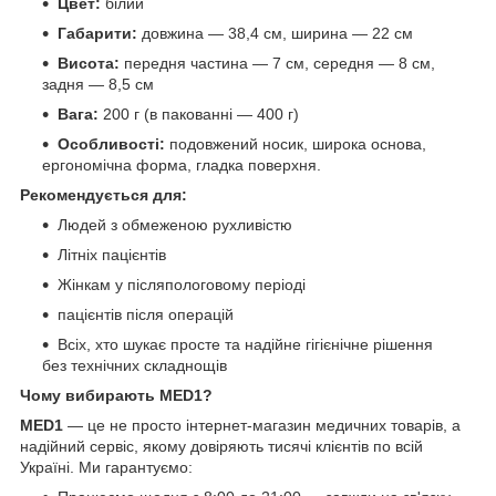
Цвет:
білий
Габарити:
довжина — 38,4 см, ширина — 22 см
Висота:
передня частина — 7 см, середня — 8 см,
задня — 8,5 см
Вага:
200 г (в пакованні — 400 г)
Особливості:
подовжений носик, широка основа,
ергономічна форма, гладка поверхня.
Рекомендується для:
Людей з обмеженою рухливістю
Літніх пацієнтів
Жінкам у післяпологовому періоді
пацієнтів після операцій
Всіх, хто шукає просте та надійне гігієнічне рішення
без технічних складнощів
Чому вибирають MED1?
MED1
— це не просто інтернет-магазин медичних товарів, а
надійний сервіс, якому довіряють тисячі клієнтів по всій
Україні. Ми гарантуємо: