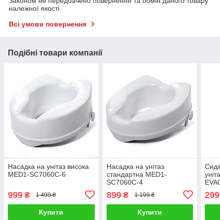
Законом не передбачено повернення та обмін даного товару
належної якості
Всі умови повернення
Подібні товари компанії
Насадка на унітаз висока
Насадка на унітаз
Сиді
MED1-SC7060C-6
стандартна MED1-
уніт
SC7060C-4
EVA
999
899
299
₴
₴
1 499 ₴
1 199 ₴
Купити
Купити