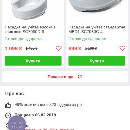
Насадка на унітаз висока з
Насадка на унітаз стандартна
кришкою SC7060D-6
MED1-SC7060C-4
Готово до відправки
Готово до відправки
1 099
899
₴
₴
1 499 ₴
1 199 ₴
Купити
Купити
Показати ще
Про нас
96% позитивних з 223 відгуків за рік
Працює з 06.02.2019
КНОПКА
м. Київ
ЗВ'ЯЗКУ
Старокиївська 26, Київ, Україна