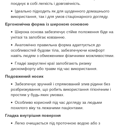
поєднує в собі легкість і довговічність.
Ідеально підходить як для щоденного домашнього
використання, так і для умов стаціонарного догляду.
Ергономічна форма із широкою основою
Широка основа забезпечує стійке положення біде на
унітазі та запобігає ковзанню.
Анатомічно правильна форма адаптується до
особливостей будови тіла, забезпечуючи комфорт
навіть людям з обмеженими фізичними можливостями.
Гладкі закруглені краї запобігають ризику
дискомфорту або травм під час використання.
Подовжений носик
Забезпечує зручний і спрямований злив рідини без
розбризкування, що робить використання гігієнічним і
простим у будь-яких умовах.
Особливо корисний під час догляду за людьми
похилого віку та лежачими пацієнтами.
Гладка внутрішня поверхня
Легко очищається під проточною водою або з