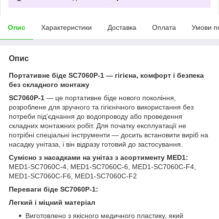
Опис
Характеристики
Доставка
Оплата
Умови п
Опис
Портативне біде SC7060P-1 — гігієна, комфорт і безпека
без складного монтажу
SC7060P-1
— це портативне біде нового покоління,
розроблене для зручного та гігієнічного використання без
потреби під'єднання до водопроводу або проведення
складних монтажних робіт. Для початку експлуатації не
потрібні спеціальні інструменти — досить встановити виріб на
насадку унітаза, і він відразу готовий до застосування.
Сумісно з насадками на унітаз з асортименту MED1:
MED1-SC7060C-4, MED1-SC7060C-6, MED1-SC7060C-F4,
MED1-SC7060C-F6, MED1-SC7060C-F2
Переваги біде SC7060P-1:
Легкий і міцний матеріал
Виготовлено з якісного медичного пластику, який