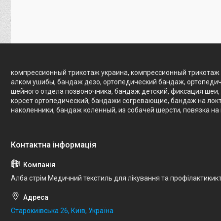
компрессионный трикотаж украина, компрессионный трикотаж 
алком ушибы, бандаж дезо, ортопедический бандаж, ортопедич
шейного отдела позвоночника, бандаж детский, фиксация шеи, 
корсет ортопедический, бандажи согревающие, бандаж на локте
наколенники, бандаж коленный, из собачей шерсти, повязка на
Алба стрім Медичний текстиль для лікування та профілактикик
Старокиївська 26, Київ, Україна