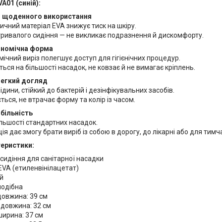
A01 (синій):
і щоденного використання
ичний матеріал EVA знижує тиск на шкіру.
тривалого сидіння — не викликає подразнення й дискомфорту.
ономічна форма
ічний виріз полегшує доступ для гігієнічних процедур.
ься на більшості насадок, не ковзає й не вимагає кріплень.
 легкий догляд
ідини, стійкий до бактерій і дезінфікувальних засобів.
ся, не втрачає форму та колір із часом.
обільність
ільшості стандартних насадок.
ія дає змогу брати виріб із собою в дорогу, до лікарні або для тим
теристики:
 сидіння для санітарної насадки
EVA (етиленвінілацетат)
ій
подібна
довжина: 39 см
 довжина: 32 см
ширина: 37 см