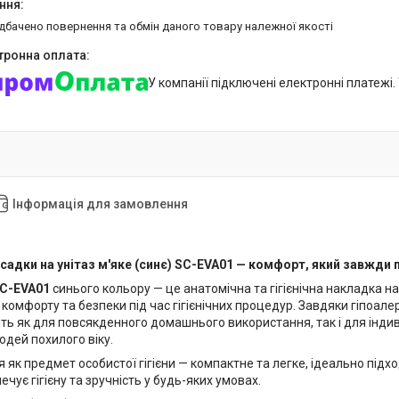
едбачено повернення та обмін даного товару належної якості
У компанії підключені електронні платежі
Інформація для замовлення
садки на унітаз м'яке (синє) SC-EVA01 — комфорт, який завжди 
C-EVA01
синього кольору — це анатомічна та гігієнічна накладка н
омфорту та безпеки під час гігієнічних процедур. Завдяки гіпоалер
ть як для повсякденного домашнього використання, так і для індиві
юдей похилого віку.
як предмет особистої гігієни — компактне та легке, ідеально підх
ечує гігієну та зручність у будь-яких умовах.