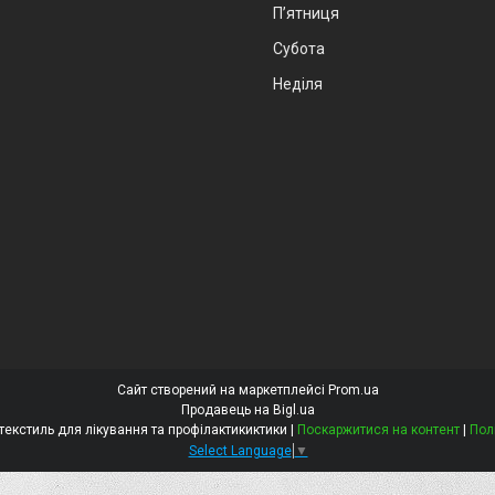
Пʼятниця
Субота
Неділя
Сайт створений на маркетплейсі
Prom.ua
Продавець на Bigl.ua
Алба стрім Медичний текстиль для лікування та профілактикиктики |
Поскаржитися на контент
|
Пол
Select Language
▼