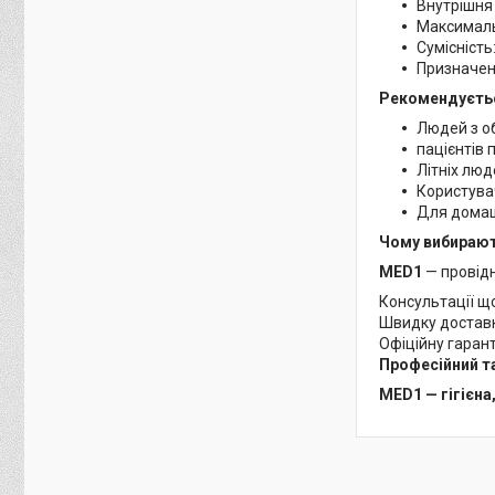
Внутрішня 
Максималь
Сумісність
Призначенн
Рекомендуєтьс
Людей з о
пацієнтів 
Літніх люд
Користувач
Для домашн
Чому вибираю
MED1
— провідн
Консультації що
Швидку доставку
Офіційну гаран
Професійний та
MED1 — гігієна