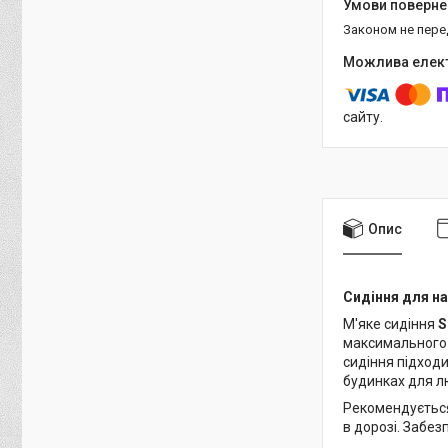
Законом не пер
сайту.
Опис
Сидіння для на
М'яке сидіння
S
максимального к
сидіння підходи
будинках для л
Рекомендується 
в дорозі. Забезп