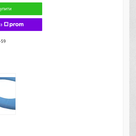
упити
 з
-59