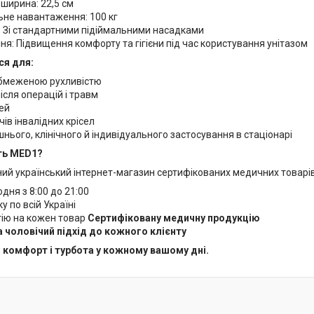
ширина: 22,5 см
не навантаження: 100 кг
: Зі стандартними підіймальними насадками
я: Підвищення комфорту та гігієни під час користування унітазом
я для:
бмеженою рухливістю
після операцій і травм
ей
ів інвалідних крісел
ього, клінічного й індивідуального застосування в стаціонарі
ть MED1?
ий український інтернет-магазин сертифікованих медичних товарів.
дня з 8:00 до 21:00
 по всій Україні
тію на кожен товар
Сертифіковану медичну продукцію
 чоловічий підхід до кожного клієнту
, комфорт і турбота у кожному вашому дні.