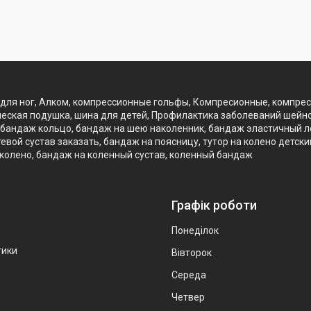
для ног, Алком, компрессионные гольфы, Компресионные, компре
еская подушка, шина для детей, Профилактика заболеваний шейно
бандаж кольцо, бандаж на шею наколенник, бандаж эластичный лок
вой сустав заказать, бандаж на поясницу, тутор на колено детск
 колено, бандаж на коленный сустав, коленный бандаж
Графік роботи
Понеділок
тики
Вівторок
Середа
Четвер