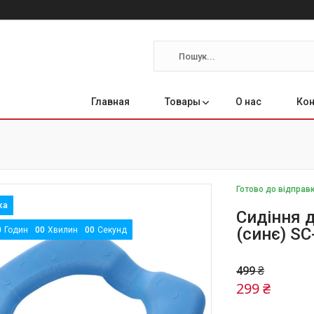
Главная
Товары
О нас
Ко
Готово до відправ
Сидіння д
(синє) S
0
Годин
0
0
Хвилин
0
0
Секунд
499 ₴
299 ₴