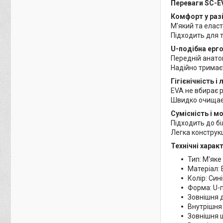
Переваги SC-EV
Комфорт у раз
М'який та еласт
Підходить для 
U-подібна ерг
Передній анатом
Надійно тримаєт
Гігієнічність і
EVA не вбирає р
Швидко очищаєть
Сумісність і м
Підходить до б
Легка конструкц
Технічні харак
Тип: М'яке
Матеріал: 
Колір: Син
Форма: U-
Зовнішня 
Внутрішня
Зовнішня 