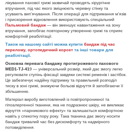
лікування пахової грижі зазвичай проводять хірургічне
втручання, під час якого зміцнюють черевну стінку та
усувають вип'ячування. Після операції для підтримання м'язів
і прискорення відновлення використовують спеціальний
Пальмовий бандаж
— він зменшує навантаження на зону
втручання, запобігає повторному утворенню грижі та сприяє
комфортній реабілітації.
Також на нашому сайті можна купити
бандаж під час
перелому
,
ортопедичний корсет
та інші товари для
реабілітації.
Основна перевага бандажу протигрожевого пахового
MED1-TJ-41
9 — універсальний розмір, який дає змогу легко
регулювати ступінь фіксації завдяки системі ременів і застібок.
Це забезпечує надійну підтримку та правильний розподіл
тиску в зоні грижі, знижуючи больові відчуття й запобігаючи її
збільшенню.
Матеріал виробу виготовлений із повітропроникної та
гіпоалергенної тканини, яка не подразнює шкіру, не викликає
відчуття «парникового ефекту» та залишається комфортною
навіть у спекотну пору року. Така тканина дає змогу носити
бандаж тривалий час без дискомфорту та надмірного
потовиділення.