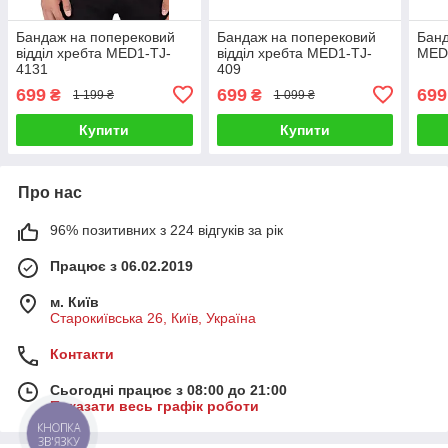
Бандаж на поперековий
Бандаж на поперековий
Банд
відділ хребта MED1-TJ-
відділ хребта MED1-TJ-
MED
4131
409
699
699
699
₴
₴
1 199 ₴
1 099 ₴
Купити
Купити
Про нас
96% позитивних з 224 відгуків за рік
Працює з 06.02.2019
м. Київ
Старокиївська 26, Київ, Україна
Контакти
Сьогодні працює з 08:00 до 21:00
Показати весь графік роботи
КНОПКА
ЗВ'ЯЗКУ