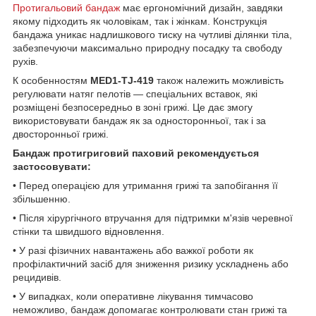
Протигальовий бандаж
має ергономічний дизайн, завдяки
якому підходить як чоловікам, так і жінкам. Конструкція
бандажа уникає надлишкового тиску на чутливі ділянки тіла,
забезпечуючи максимально природну посадку та свободу
рухів.
К особенностям
MED1-TJ-419
також належить можливість
регулювати натяг пелотів — спеціальних вставок, які
розміщені безпосередньо в зоні грижі. Це дає змогу
використовувати бандаж як за односторонньої, так і за
двосторонньої грижі.
Бандаж протигриговий паховий рекомендується
застосовувати:
• Перед операцією для утримання грижі та запобігання її
збільшенню.
• Після хірургічного втручання для підтримки м'язів черевної
стінки та швидшого відновлення.
• У разі фізичних навантажень або важкої роботи як
профілактичний засіб для зниження ризику ускладнень або
рецидивів.
• У випадках, коли оперативне лікування тимчасово
неможливо, бандаж допомагає контролювати стан грижі та