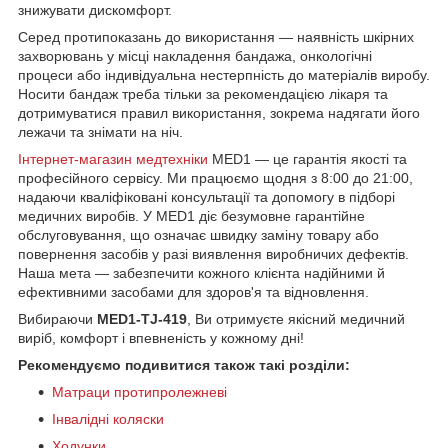
знижувати дискомфорт.
Серед протипоказань до використання — наявність шкірних
захворювань у місці накладення бандажа, онкологічні
процеси або індивідуальна нестерпність до матеріалів виробу.
Носити бандаж треба тільки за рекомендацією лікаря та
дотримуватися правил використання, зокрема надягати його
лежачи та знімати на ніч.
Інтернет-магазин медтехніки
MED1 — це гарантія якості та
професійного сервісу. Ми працюємо щодня з 8:00 до 21:00,
надаючи кваліфіковані консультації та допомогу в підборі
медичних виробів. У MED1 діє безумовне гарантійне
обслуговування, що означає швидку заміну товару або
повернення засобів у разі виявлення виробничих дефектів.
Наша мета — забезпечити кожного клієнта надійними й
ефективними засобами для здоров'я та відновлення.
Вибираючи
MED1-TJ-419
, Ви отримуєте якісний медичний
виріб, комфорт і впевненість у кожному дні!
Рекомендуємо подивитися також такі розділи:
Матраци протипролежневі
Інвалідні коляски
Ходунки