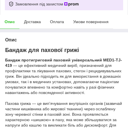
Замовлення під захистом
Опис
Доставка
Оплата
Умови повернення
Опис
Бандаж для пахової грижі
Бандаж протигриговий паховий універсальний MED1-TJ-
419
— це ефективний медичний виріб, призначений для
профілактики та лікування пахових, стегон і рецидивувальних
гриж. Він ідеально підходить як для використання в домашніх
умовах, так і в медичних установах, допомагаючи пацієнтам
почуватися впевнено та комфортно навіть у разі фізичних
навантажень або повсякденної активності.
Пахова грижа — це вип'ячування внутрішніх органів (зазвичай
частини кишківника або жирової тканини) через ослаблену
зону черевної стінки в паховій зоні. Вона проявляється
характерною «шишкою» в паху, яка може збільшуватися за
напруги або кашлю та викликати біль або дискомфорт. Для