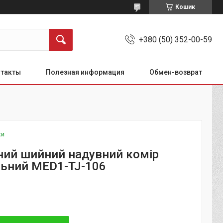
Кошик
+380 (50) 352-00-59
нтакты
Полезная информация
Обмен-возврат
ки
ний шийний надувний комір
льний MED1-TJ-106