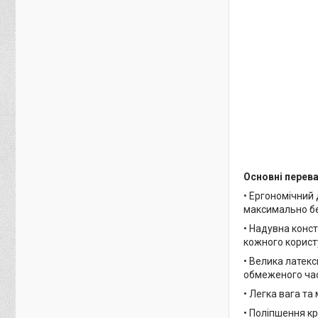
Основні перева
• Ергономічний 
максимально бе
• Надувна конст
кожного корист
• Велика латек
обмеженого час
• Легка вага та
• Поліпшення к