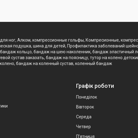
для ног, Алком, компрессионные гольфы, Компресионные, компре
еская подушка, шина для детей, Профилактика заболеваний шейно
бандаж кольцо, бандаж на шею наколенник, бандаж эластичный лок
вой сустав заказать, бандаж на поясницу, тутор на колено детск
 колено, бандаж на коленный сустав, коленный бандаж
Графік роботи
Понеділок
тики
Вівторок
Середа
Четвер
Пʼятниця