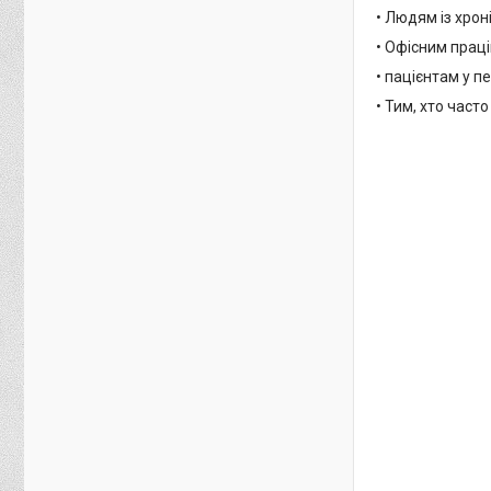
• Людям із хрон
• Офісним праці
• пацієнтам у п
• Тим, хто част