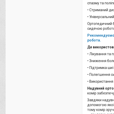
спазму та полі
• Стриманий ди
• Універсальний
Ортопедичний б
сидячою робото
Рекомендуємо 
робота.
Де використов
• Лікування та
• Зниження болю
• Підтримка шиї 
• Полегшення си
• Використання
Надувний орто
комір забезпеч
Завдяки надувн
допомогою якої 
тому комір зруч