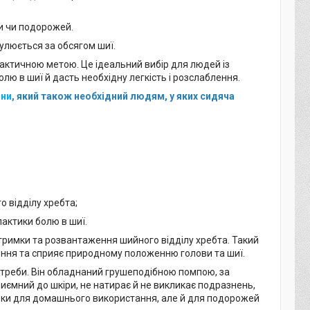
и чи подорожей.
гулюється за обсягом шиї.
актичною метою. Це ідеальний вибір для людей із
 в шиї й дасть необхідну легкість і розслаблення.
ини
, який також необхідний людям, у яких сидяча
о відділу хребта;
актики болю в шиї.
тримки та розвантаження шийного відділу хребта. Такий
чення та сприяє природному положенню голови та шиї.
потреби. Він обладнаний грушеподібною помпою, за
риємний до шкіри, не натирає й не викликає подразнень,
ьки для домашнього використання, але й для подорожей