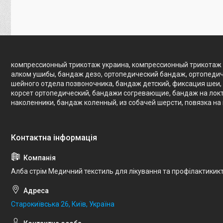
компрессионный трикотаж украина, компрессионный трикотаж 
алком ушибы, бандаж дезо, ортопедический бандаж, ортопедич
шейного отдела позвоночника, бандаж детский, фиксация шеи, 
корсет ортопедический, бандажи согревающие, бандаж на локте
наколенники, бандаж коленный, из собачей шерсти, повязка на
Алба стрім Медичний текстиль для лікування та профілактикик
Старокиївська 26, Київ, Україна