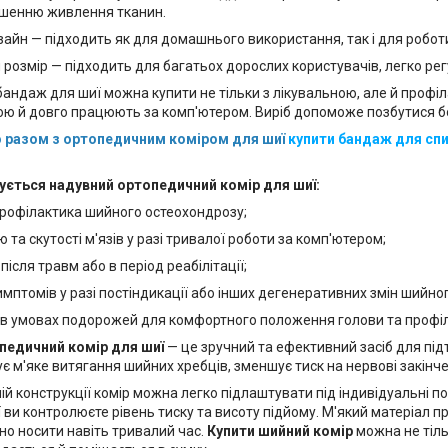
пшенню живлення тканин.
зайн — підходить як для домашнього використання, так і для робот
 розмір — підходить для багатьох дорослих користувачів, легко ре
андаж для шиї можна купити не тільки з лікувальною, але й профіл
ю й довго працюють за комп'ютером. Виріб допоможе позбутися болю
разом з ортопедичним коміром для шиї
купити бандаж для сп
ується надувний ортопедичний комір для шиї:
 профілактика шийного остеохондрозу;
 та скутості м'язів у разі тривалої роботи за комп'ютером;
після травм або в період реабілітації;
мптомів у разі постіндикації або інших дегенеративних змін шийног
 в умовах подорожей для комфортного положення голови та профіл
педичний комір для шиї
— це зручний та ефективний засіб для під
ує м'яке витягання шийних хребців, зменшує тиск на нервові закін
ій конструкції комір можна легко підлаштувати під індивідуальні 
ви контролюєте рівень тиску та висоту підйому. М'який матеріал п
но носити навіть тривалий час.
Купити шийний комір
можна не тіл