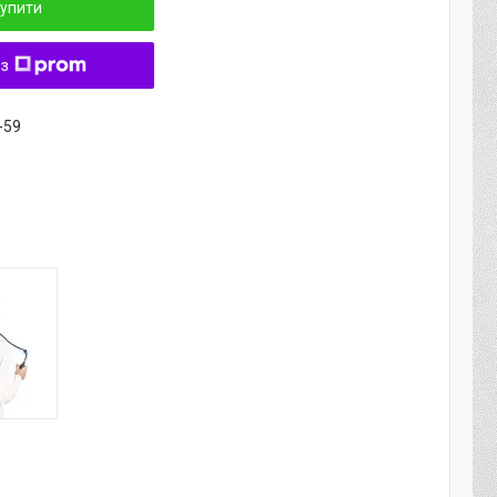
упити
 з
-59