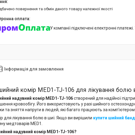
едбачено повернення та обмін даного товару належної якості
У компанії підключені електронні платежі
Інформація для замовлення
ийний комір MED1-TJ-106 для лікування болю 
ийний надувний комір MED1-TJ-106
створений для надійної підтр
іпшення кровообігу. Його використовують у разі шийного остеохондро
и та зняття напруги в людей, які багато працюють за комп'ютером 
ір для лікування болю в шиї. Якщо ви вирішили
купити шийний бан
ину медтоварів MED1.
шийний надувний комір MED1-TJ-106?