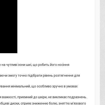
 на чутливі зони шиї, що робить його носіння
аючи змогу точно підібрати рівень розтягнення для
ування мінімальний, що особливо зручно в умовах
я важкості, приємний до шкіри, не викликає подразнень.
ребцеві диски, сприяє зниженню болю, зняттю м'язового