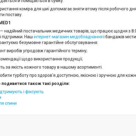
адається й поміщається в сумку.
ристання коміра для шиї допомагає зняти втому після робочого дня
ити поставу.
 MED1
— надійний постачальник медичних товарів, що працює щодня з 8:00
ї підтримки. Наш
інтернет-магазин медобладнання
і бандажів місти
арантуємо безумовне гарантійне обслуговування:
онт виробів упродовж гарантійного терміну;
комендації щодо використання продукції;
сть за якість кожного товару в нашому асортименті.
обити турботу про здоров'я доступною, якісною і зручною для кожн
подивитися також такі розділи:
ідтримують і фіксують
и
ля спини