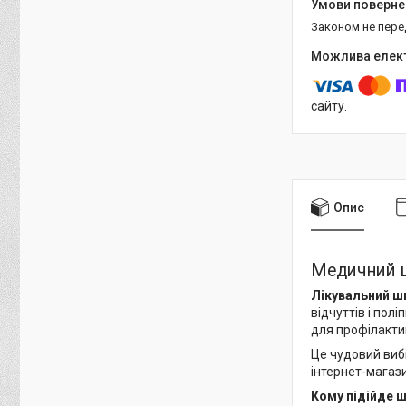
Законом не пер
сайту.
Опис
Медичний ш
Лікувальний ш
відчуттів і пол
для профілактик
Це чудовий виб
інтернет-магаз
Кому підійде 