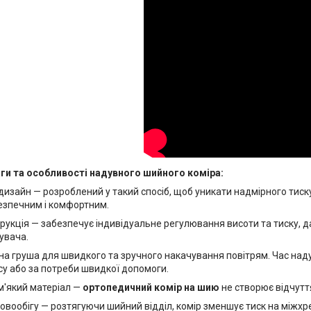
ги та особливості надувного шийного коміра:
дизайн — розроблений у такий спосіб, щоб уникати надмірного тиску
зпечним і комфортним.
рукція — забезпечує індивідуальне регулювання висоти та тиску, д
увача.
сна груша для швидкого та зручного накачування повітрям. Час над
у або за потреби швидкої допомоги.
 м'який матеріал —
ортопедичний комір на шию
не створює відчутт
ровообігу — розтягуючи шийний відділ, комір зменшує тиск на міжх