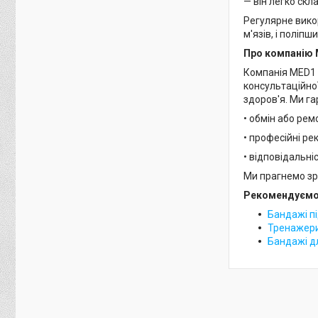
— він легко скл
Регулярне вико
м'язів, і поліпш
Про компанію
Компанія MED1 
консультаційно
здоров'я. Ми г
• обмін або рем
• професійні ре
• відповідальні
Ми прагнемо зр
Рекомендуємо 
Бандажі п
Тренажер
Бандажі д