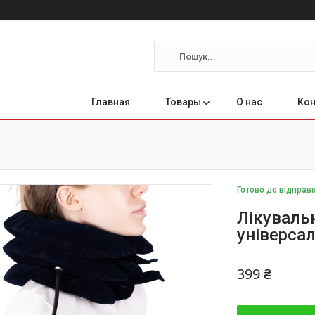
Главная
Товары
О нас
Ко
Готово до відправ
Лікуваль
універса
399 ₴