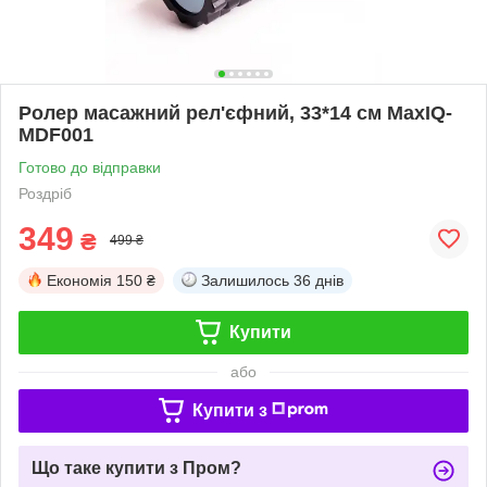
Ролер масажний рел'єфний, 33*14 см MaxIQ-
MDF001
Готово до відправки
Роздріб
349
₴
499 ₴
Економія
150 ₴
Залишилось
36 днів
Купити
або
Купити з
Що таке купити з Пром?