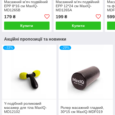
Масажний м'яч подвійний
Масажний м'яч подвійний
Маса
ЕРР 8*16 см MaxIQ-
ЕРР 12*24 см MaxIQ-
та ф
MD1265В
MD1265А
MDF
179
199
599
₴
₴
Купити
Купити
Акційні пропозиції та новинки
–33%
–29%
Y-подібний роликовий
масажер для тіла MaxIQ-
Ролер масажний гладкий,
MD12102
30*15 см MaxIQ-MDF019