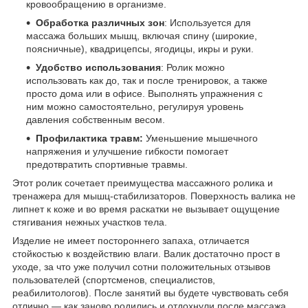
кровообращению в организме.
Обработка различных зон
: Используется для
массажа больших мышц, включая спину (широкие,
поясничные), квадрицепсы, ягодицы, икры и руки.
Удобство использования
: Ролик можно
использовать как до, так и после тренировок, а также
просто дома или в офисе. Выполнять упражнения с
ним можно самостоятельно, регулируя уровень
давления собственным весом.
Профилактика травм:
Уменьшение мышечного
напряжения и улучшение гибкости помогает
предотвратить спортивные травмы.
Этот ролик сочетает преимущества массажного ролика и
тренажера для мышц-стабилизаторов. Поверхность валика не
липнет к коже и во время раскатки не вызывает ощущение
стягивания нежных участков тела.
Изделие не имеет постороннего запаха, отличается
стойкостью к воздействию влаги. Валик достаточно прост в
уходе, за что уже получил сотни положительных отзывов
пользователей (спортсменов, специалистов,
реабилитологов). После занятий вы будете чувствовать себя
отлично — как заново родились и отдохнули после массажа.