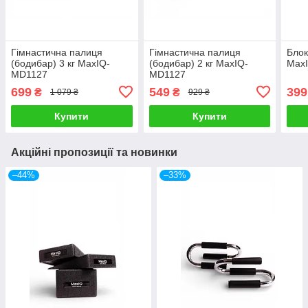
Гімнастична палиця
Гімнастична палиця
Блок
(бодибар) 3 кг MaxIQ-
(бодибар) 2 кг MaxIQ-
Max
MD1127
MD1127
699
549
399
₴
₴
1 079 ₴
929 ₴
Купити
Купити
Акційні пропозиції та новинки
–44%
–33%