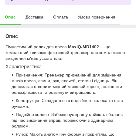
Опис
Доставка
Оплата
Умови повернення
Опис
Гімнастичний ролик для преса
MaxIQ-MD1402
— це
компактний і високоефективний тренажер для комплексного
зміцнення м'язів усього тіла.
Характеристика
Призначення: Тренажер призначений для зміцнення
м'язів преса, спини, рук, плечей, стегон і сідниць. Він
допомагає створити міцний м'язовий корсет, поліпшити
рельєф живота та розвинути витривалість.
Конструкція: Складається з подвійного колеса та осі з
ручками.
Подвійне колесо: Забезпечує кращу стійкість і баланс
під час виконання вправ, порівнюючи з одинарним
роликом.
Ручки: Мають анатомічну форму з покриттям, що