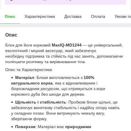
Опис
Характеристики
Доставка
Оплата
Умови п
Опис
Блок для йоги корковий
MaxIQ-MD1244
— це універсальний,
екологічний і міцний аксесуар, який забезпечує
необхідну підтримка та стійкість під час занять, допомагаючи
поліпшити розтяжку та вирівнювання тіла.
Опис та Характеристики
Матеріал
: Блоки виготовляються з
100%
натурального корка
, яка є відновлюваним і
біорозкладним ресурсом, що отримується з кори
коркового дуба без шкоди для дерева.
Щільність і стабільність
: Пробкові блоки щільні, це
забезпечує виняткову стабільність і надійну опору навіть
у складних позах. Вони витримують чималу вагу,
зберігаючи форму.
Поверхня
: Матеріал має
природними