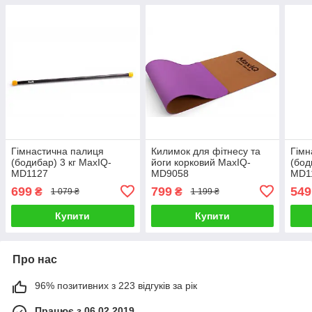
Гімнастична палиця
Килимок для фітнесу та
Гімн
(бодибар) 3 кг MaxIQ-
йоги корковий MaxIQ-
(бод
MD1127
MD9058
MD1
699
799
549
₴
₴
1 079 ₴
1 199 ₴
Купити
Купити
Про нас
96% позитивних з 223 відгуків за рік
Працює з 06.02.2019