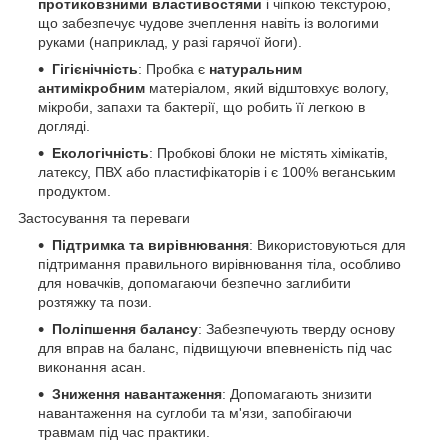
протиковзними властивостями
і чіпкою текстурою,
що забезпечує чудове зчеплення навіть із вологими
руками (наприклад, у разі гарячої йоги).
Гігієнічність
: Пробка є
натуральним
антимікробним
матеріалом, який відштовхує вологу,
мікроби, запахи та бактерії, що робить її легкою в
догляді.
Екологічність
: Пробкові блоки не містять хімікатів,
латексу, ПВХ або пластифікаторів і є 100% веганським
продуктом.
Застосування та переваги
Підтримка та вирівнювання
: Використовуються для
підтримання правильного вирівнювання тіла, особливо
для новачків, допомагаючи безпечно заглибити
розтяжку та пози.
Поліпшення балансу
: Забезпечують тверду основу
для вправ на баланс, підвищуючи впевненість під час
виконання асан.
Зниження навантаження
: Допомагають знизити
навантаження на суглоби та м'язи, запобігаючи
травмам під час практики.