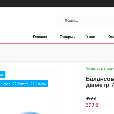
Главная
Товары
О нас
Ко
Готово до відправ
Балансов
діаметр 
0
Годин
0
0
Хвилин
0
0
Секунд
499 ₴
399 ₴