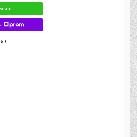
упити
 з
-59