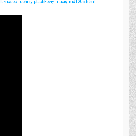
alls/nasos-ruchniy-plastikoviy-maxiq-md1205.html