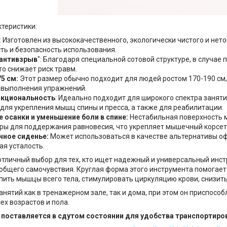
теристики:
: Изготовлен из высококачественного, экологически чистого и не
ть и безопасность использования.
"антивзрыв
": Благодаря специальной сотовой структуре, в случае
то снижает риск травм.
5 см:
Этот размер обычно подходит для людей ростом 170-190 см
 выполнения упражнений.
кциональность
: Идеально подходит для широкого спектра занятий
для укрепления мышц спины и пресса, а также для реабилитации.
 осанки и уменьшение боли в спине:
Нестабильная поверхность 
ры для поддержания равновесия, что укрепляет мышечный корсет, 
чное сиденье:
Может использоваться в качестве альтернативы оф
я усталость.
отличный выбор для тех, кто ищет надежный и универсальный ин
общего самочувствия. Круглая форма этого инструмента помогае
пить мышцы всего тела, стимулировать циркуляцию крови, снизить
анятий как в тренажерном зале, так и дома, при этом он приспос
ех возрастов и пола.
 поставляется в сдутом состоянии для удобства транспортиров