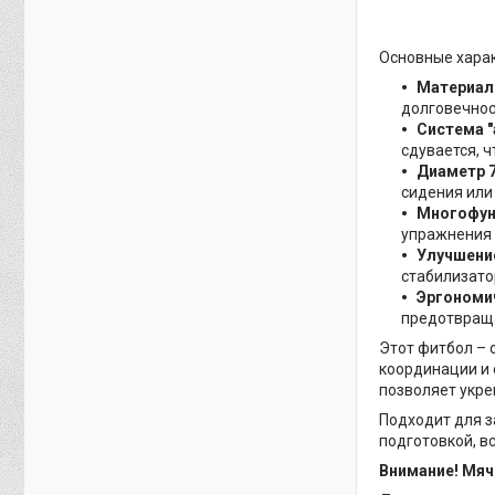
Основные харак
Материал
долговечнос
Система 
сдувается, ч
Диаметр 7
сидения или
Многофун
упражнения 
Улучшение
стабилизато
Эргономи
предотвраща
Этот фитбол – 
координации и 
позволяет укре
Подходит для з
подготовкой, вс
Внимание! Мяч