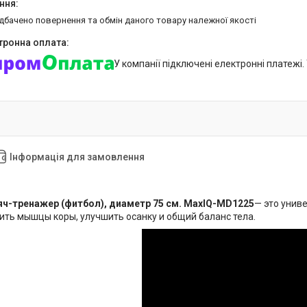
едбачено повернення та обмін даного товару належної якості
У компанії підключені електронні платежі
Інформація для замовлення
ч-тренажер (фитбол), диаметр 75 см. MaxIQ-MD1225
— это унив
ить мышцы коры, улучшить осанку и общий баланс тела.