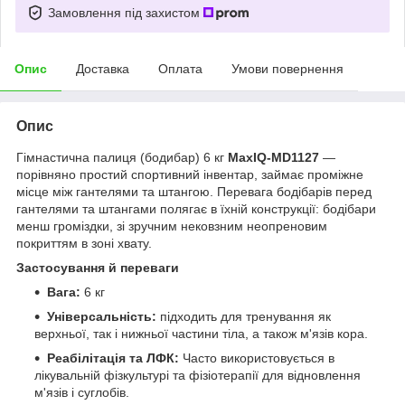
Замовлення під захистом
Опис
Доставка
Оплата
Умови повернення
Опис
Гімнастична палиця (бодибар) 6 кг
MaxIQ-MD1127
—
порівняно простий спортивний інвентар, займає проміжне
місце між гантелями та штангою. Перевага бодібарів перед
гантелями та штангами полягає в їхній конструкції: бодібари
менш громіздки, зі зручним нековзним неопреновим
покриттям в зоні хвату.
Застосування й переваги
Вага:
6 кг
Універсальність:
підходить для тренування як
верхньої, так і нижньої частини тіла, а також м'язів кора.
Реабілітація та ЛФК:
Часто використовується в
лікувальній фізкультурі та фізіотерапії для відновлення
м'язів і суглобів.