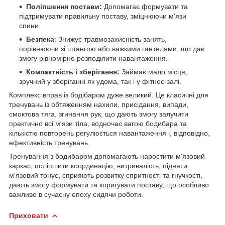
Поліпшення постави:
Допомагає формувати та
підтримувати правильну поставу, зміцнюючи м'язи
спини.
Безпека
: Знижує травмозахисність занять,
порівнюючи зі штангою або важкими гантелями, що дає
змогу рівномірно розподілити навантаження.
Компактність і зберігання:
Займає мало місця,
зручний у зберіганні як удома, так і у фітнес-залі.
Комплекс вправ із бодібаром дуже великий. Це класичні для
тренувань із обтяженням нахили, присідання, випади,
смоктова тяга, згинання рук, що дають змогу залучити
практично всі м'язи тіла, водночас вагою бодибара та
кількістю повторень регулюється навантаження і, відповідно,
ефективність тренувань.
Тренування з бодибаром допомагають наростити м'язовий
каркас, поліпшити координацію, витривалість, підняти
м'язовий тонус, сприяють розвитку спритності та гнучкості,
дають змогу формувати та коригувати поставу, що особливо
важливо в сучасну епоху сидячи роботи.
Приховати