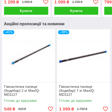
1 299
1 099
799
₴
₴
1 999 ₴
1 799 ₴
Купити
Купити
Акційні пропозиції та новинки
–41%
–39%
Гімнастична палиця
Гімнастична палиця
(бодибар) 2 кг MaxIQ-
(бодибар) 7 кг MaxIQ-
MD1127
MD1127
Готово до відправки
Готово до відправки
549
1 099
₴
₴
929 ₴
1 799 ₴