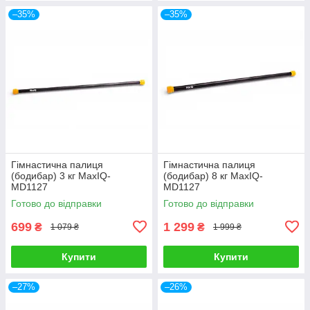
–35%
–35%
Гімнастична палиця
Гімнастична палиця
(бодибар) 3 кг MaxIQ-
(бодибар) 8 кг MaxIQ-
MD1127
MD1127
Готово до відправки
Готово до відправки
699
1 299
₴
₴
1 079 ₴
1 999 ₴
Купити
Купити
–27%
–26%