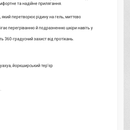
комфортне та надійне прилягання.
 який перетворює рідину на гель, миттєво
ігає перегріванню й подразненню шкіри навіть у
ть 360-градусний захист від протікань.
хуахуа, йоркширський тер'єр
.