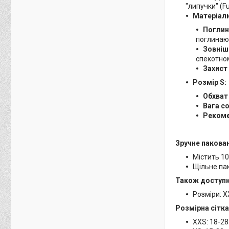
"липучки" (F
Матеріали
Поглин
поглинаюч
Зовніш
спекотном
Захист 
Розмір S:
Обхват 
Вага с
Рекоме
Зручне пакова
Містить 10
Щільне пак
Також доступні
Розміри: XX
Розмірна сітка
XXS: 18-28 