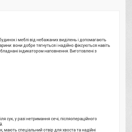
удинок і меблі від небажаних виділень і допомагають
арини: вони добре тягнуться і надійно фіксуються навіть
 обладнані індикатором наповнення. Виготовлені з
іля сук, у разі нетримання сечі, післяопераційного
й.
, мають спеціальний отвір для хвоста та надійні