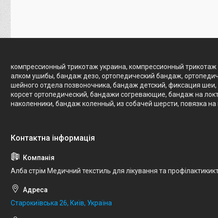
компрессионный трикотаж украина, компрессионный трикотаж 
алком ушибы, бандаж дезо, ортопедический бандаж, ортопедич
шейного отдела позвоночника, бандаж детский, фиксация шеи, 
корсет ортопедический, бандажи согревающие, бандаж на локте
наколенники, бандаж коленный, из собачей шерсти, повязка на
Алба стрім Медичний текстиль для лікування та профілактикик
Старокиївська 26, Київ, Україна