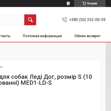
Кошик
+380 (50) 352-00-59
нтакты
Полезная информация
Обмен-возврат
ки
для собак Леді Дог, розмір S (10
ованні) MED1-LD-S