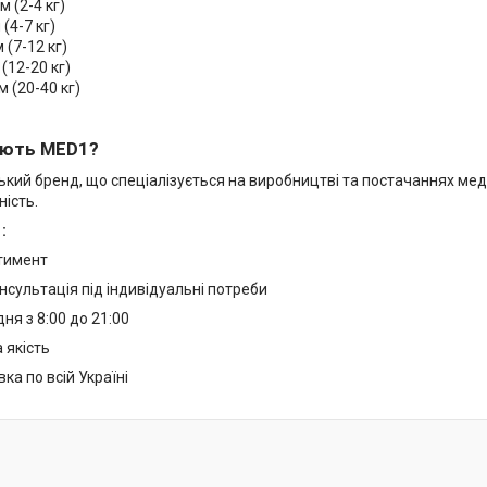
м (2-4 кг)
 (4-7 кг)
 (7-12 кг)
 (12-20 кг)
м (20-40 кг)
ають MED1?
кий бренд, що спеціалізується на виробництві та постачаннях медичн
ність.
:
тимент
нсультація під індивідуальні потреби
я з 8:00 до 21:00
 якість
ка по всій Україні