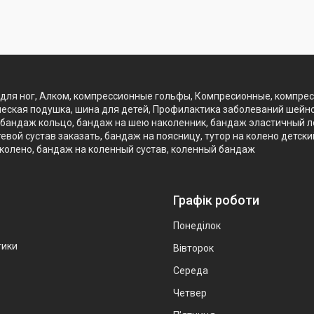
для ног, Алком, компрессионные гольфы, Компресионные, компре
еская подушка, шина для детей, Профилактика заболеваний шейно
бандаж кольцо, бандаж на шею наколенник, бандаж эластичный лок
вой сустав заказать, бандаж на поясницу, тутор на колено детск
 колено, бандаж на коленный сустав, коленный бандаж
Графік роботи
Понеділок
тики
Вівторок
Середа
Четвер