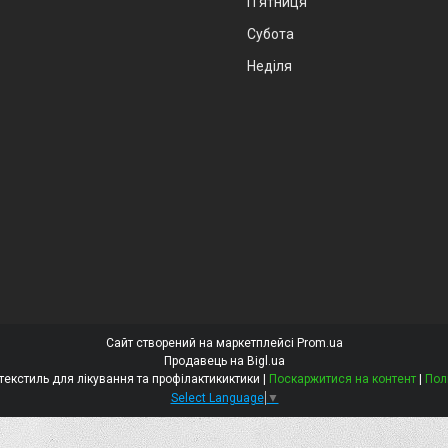
Пʼятниця
Субота
Неділя
Сайт створений на маркетплейсі
Prom.ua
Продавець на Bigl.ua
Алба стрім Медичний текстиль для лікування та профілактикиктики |
Поскаржитися на контент
|
Пол
Select Language
▼