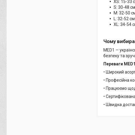
XS: 15-33 с
S: 30-48 см
M: 32-50 см
L: 32-52 см
XL: 34-54 с
Чому вибир
MED1 — українсь
безпеку та зруч
Переваги MED1
• Широкий асор
• Професійна ко
• Працюємо щодн
• Сертифікована
• Швидка достав