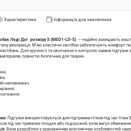
Характеристики
Інформація для замовлення
собак Леді Дог розміру S (MED1-LD-S)
— надійно захищають ваш б
гієну вихованця. М'які еластичні застібки забезпечують комфорт тв
 застібань. Для зручного та своєчасного контролю заміни підгузки
матеріалів, повністю безпечних для тварин.
нні;
ва;
й наповнювач;
ирання;
озтікання.
ня:
Підгузки використовуються для підтримки гігієни під час тічки б
акож під час тривалих поїздок або подорожей, коли вигул обмежени
ія:
Вони розроблені з урахуванням анатомічних особливостей самок