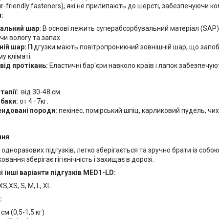
ur-friendly fasteners), які не прилипають до шерсті, забезпечуючи 
:
альний шар:
В основі лежить суперабсорбувальний матеріал (SAP),
и вологу та запах.
ній шар:
Підгузки мають повітропроникний зовнішній шар, що запоб
у кліматі.
від протікань:
Еластичні бар'єри навколо країв і лапок забезпечую
талії:
від 30-48 см.
обаки:
от 4–7кг.
ндовані породи:
пекінес, помірський шпіц, карликовий пудель, чи
ння
 одноразових підгузків, легко зберігається та зручно брати із собою
овання зберігає гігієнічність і захищає в дорозі.
 інші варіанти підгузків MED1-LD:
S,XS, S, M, L, XL
:
см (0,5-1,5 кг)