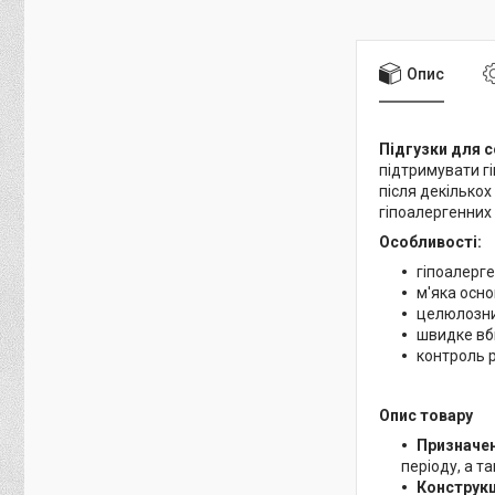
Опис
Підгузки для 
підтримувати гі
після декількох
гіпоалергенних 
Особливості:
гіпоалерге
м'яка осно
целюлозни
швидке вб
контроль р
Опис товару
Призначен
періоду, а т
Конструкц