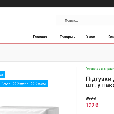
Главная
Товары
О нас
Ко
Готово до відправ
Підгузки 
шт. у пак
0
Годин
0
0
Хвилин
0
0
Секунд
399 ₴
199 ₴