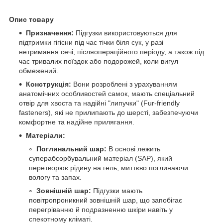
Опис товару
Призначення:
Підгузки використовуються для
підтримки гігієни під час тічки біля сук, у разі
нетримання сечі, післяопераційного періоду, а також під
час тривалих поїздок або подорожей, коли вигул
обмежений.
Конструкція:
Вони розроблені з урахуванням
анатомічних особливостей самок, мають спеціальний
отвір для хвоста та надійні "липучки" (Fur-friendly
fasteners), які не прилипають до шерсті, забезпечуючи
комфортне та надійне прилягання.
Матеріали:
Поглинальний шар:
В основі лежить
суперабсорбувальний матеріал (SAP), який
перетворює рідину на гель, миттєво поглинаючи
вологу та запах.
Зовнішній шар:
Підгузки мають
повітропроникний зовнішній шар, що запобігає
перегріванню й подразненню шкіри навіть у
спекотному кліматі.