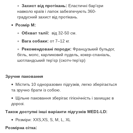
Захист від протікань:
Еластичні бар'єри
навколо країв і лапок забезпечують 360-
градусний захист від протікань.
Розмір M:
Обхват талії:
від 32-50 см.
Вага собаки:
от 7–12 кг.
Рекомендовані породи:
Французький бульдог,
бігль, мопс, карликовий пудель, кокер-спаніаль,
шотландський тер'єр (скотч-тер'єр)
Зручне паковання
Містить 10 одноразових підгузків, легко зберігається
та зручно брати із собою.
Щільне паковання зберігає гігієнічність і захищає в
дорозі.
Також доступні інші варіанти підгузків MED1-LD:
Розміри: XXS,XS, S, M, L, XL
Розмірна сітка: