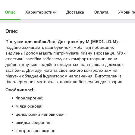
Опис
Характеристики
Доставка
Оплата
Умови п
Опис
Підгузки для собак Леді Дог розміру M (MED1-LD-M)
—
надійно захищають ваш будинок і меблі від небажаних
виділень і допомагають підтримувати гігієну вихованця. М'які
еластичні застібки забезпечують комфорт тварини: вони
добре тягнуться і надійно фіксуються навіть після декількох
застібань. Для зручного та своєчасного контролю заміни
підгузки обладнані індикатором наповнення. Виготовлені з
гіпоалергенних матеріалів, повністю безпечних для тварин
Особливості:
гіпоалергенні;
м'яка основа;
целюлозний наповнювач;
швидке вбирання;
контроль розтікання.