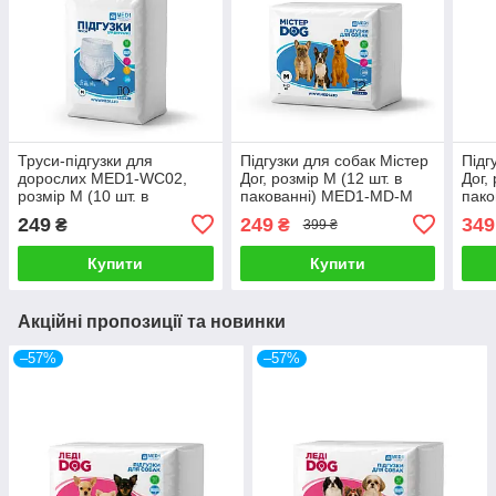
Труси-підгузки для
Підгузки для собак Містер
Підг
дорослих MED1-WC02,
Дог, розмір М (12 шт. в
Дог,
розмір M (10 шт. в
пакованні) MED1-MD-М
пако
пакованні)
249
249
349
₴
₴
399 ₴
Купити
Купити
Акційні пропозиції та новинки
–57%
–57%