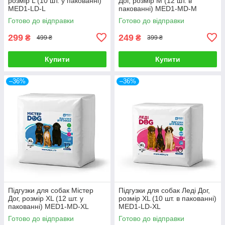
розмір L (10 шт. у пакованні)
Дог, розмір М (12 шт. в
MED1-LD-L
пакованні) MED1-MD-М
Готово до відправки
Готово до відправки
299
249
₴
₴
499 ₴
399 ₴
Купити
Купити
–36%
–36%
Підгузки для собак Містер
Підгузки для собак Леді Дог,
Дог, розмір XL (12 шт. у
розмір XL (10 шт. в пакованні)
пакованні) MED1-MD-XL
MED1-LD-XL
Готово до відправки
Готово до відправки