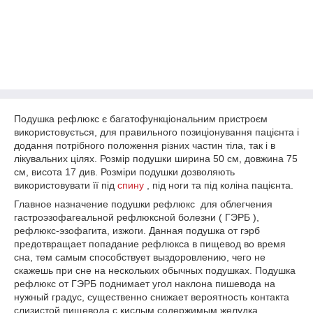
Подушка рефлюкс є багатофункціональним пристроєм
використовується, для правильного позиціонування пацієнта і
додання потрібного положення різних частин тіла, так і в
лікувальних цілях. Розмір подушки ширина 50 см, довжина 75
см, висота 17 див. Розміри подушки дозволяють
використовувати її під
спину
, під ноги та під коліна пацієнта.
Главное назначение подушки рефлюкс для облегчения
гастроэзофагеальной рефлюксной болезни ( ГЭРБ ),
рефлюкс-эзофагита, изжоги. Данная подушка от гэрб
предотвращает попадание рефлюкса в пищевод во время
сна, тем самым способствует выздоровлению, чего не
скажешь при сне на нескольких обычных подушках. Подушка
рефлюкс от ГЭРБ поднимает угол наклона пишевода на
нужный градус, существенно снижает вероятность контакта
слизистой пищевода с кислым содержимым желудка.