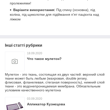
пролежнями!
Варіанти використання:
Під спину (основна), під
коліна, під щиколотки для підіймання п'ят пацієнта над
ліжком
Інші статті рубрики
18.09.2020
Что такое мулетон?
Мулетон - это ткань, состоящая из двух частей: верхний слой
ткани может быть любым (махровая, double jersey,
флисовая, фланелевая, стеганая поверхность), нижний слой
ткани - это водонепроницаемая мембрана. Обязательным
условием качественного мулетона
03.09.2020
Апликатор Кузнєцова