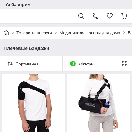
Алба стрим
Товари та послуги
Медицинские товары для дома
Б
Плечевые бандажи
Сортування
0
Фільтри