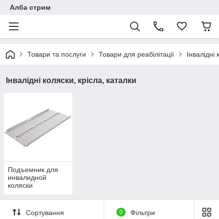
Алба стрим
Товари та послуги
Товари для реабілітації
Інвалідні 
Інвалідні коляски, крісла, каталки
Подъемник для
инвалидной
коляски
Сортування
0
Фільтри