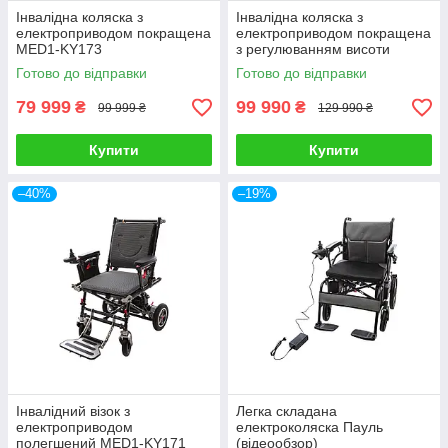
Інвалідна коляска з
Інвалідна коляска з
електроприводом покращена
електроприводом покращена
MED1-KY173
з регулюванням висоти
сидіння MED1-KY172
Готово до відправки
Готово до відправки
79 999
99 990
₴
₴
99 999 ₴
129 990 ₴
Купити
Купити
–40%
–19%
Інвалідний візок з
Легка складана
електроприводом
електроколяска Пауль
полегшений MED1-KY171
(відеообзор)