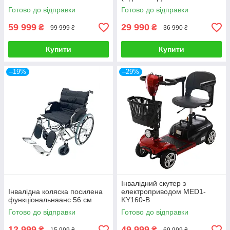
Готово до відправки
Готово до відправки
59 999
29 990
₴
₴
99 999 ₴
36 990 ₴
Купити
Купити
–19%
–29%
Інвалідний скутер з
Інвалідна коляска посилена
електроприводом MED1-
функціональнаанс 56 см
KY160-B
Готово до відправки
Готово до відправки
12 999
49 999
₴
₴
15 999 ₴
69 999 ₴