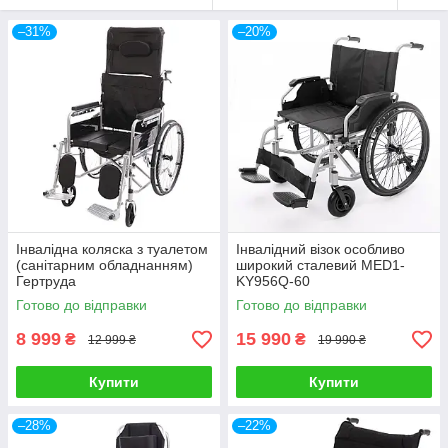
–31%
–20%
Інвалідна коляска з туалетом
Інвалідний візок особливо
(санітарним обладнанням)
широкий сталевий MED1-
Гертруда
KY956Q-60
Готово до відправки
Готово до відправки
8 999
15 990
₴
₴
12 999 ₴
19 990 ₴
Купити
Купити
–28%
–22%