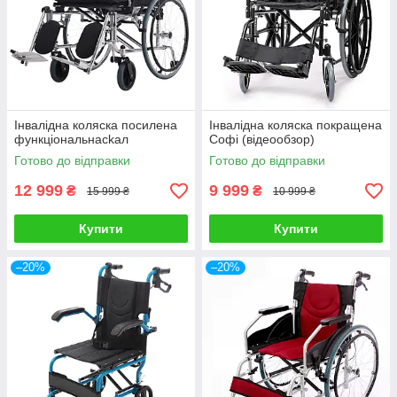
Інвалідна коляска посилена
Інвалідна коляска покращена
функціональнаckал
Софі (відеообзор)
Готово до відправки
Готово до відправки
12 999
9 999
₴
₴
15 999 ₴
10 999 ₴
Купити
Купити
–20%
–20%