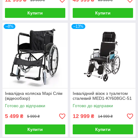
Купити
Купити
–8%
–13%
Інвалідна коляска Марі Слім
Інвалідний візок з туалетом
(відеообзор)
сталевий MED1-KY608GC-51
Готово до відправки
Готово до відправки
5 499
12 999
₴
₴
5 999 ₴
14 999 ₴
Купити
Купити