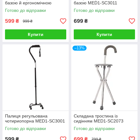
базою й ергономічною
базою MED1-SC3011
ручкою MED1-SC3021
Готово до відправки
Готово до відправки
599
699
₴
₴
999 ₴
Купити
Купити
–13%
Палиця регульована
Складана тростина із
чотириопорна MED1-SC3001
сидінням MED1-SC2073
Готово до відправки
Готово до відправки
599
699
₴
₴
799 ₴