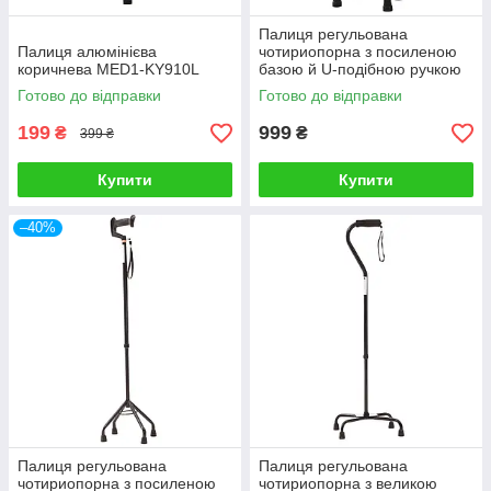
Палиця регульована
Палиця алюмінієва
чотириопорна з посиленою
коричнева MED1-KY910L
базою й U-подібною ручкою
покращена MED1-SC3201
Готово до відправки
Готово до відправки
199
999
₴
₴
399 ₴
Купити
Купити
–40%
Палиця регульована
Палиця регульована
чотириопорна з посиленою
чотириопорна з великою